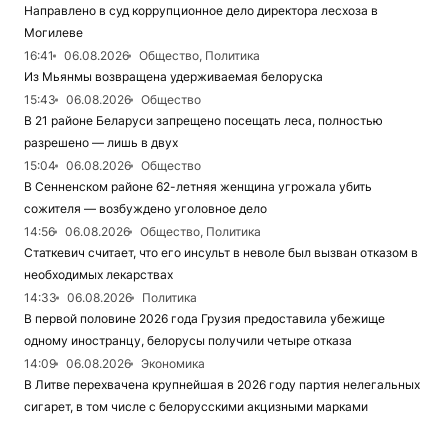
Направлено в суд коррупционное дело директора лесхоза в
Могилеве
16:41
06.08.2026
Общество, Политика
Из Мьянмы возвращена удерживаемая белоруска
15:43
06.08.2026
Общество
В 21 районе Беларуси запрещено посещать леса, полностью
разрешено — лишь в двух
15:04
06.08.2026
Общество
В Сенненском районе 62-летняя женщина угрожала убить
сожителя — возбуждено уголовное дело
14:56
06.08.2026
Общество, Политика
Статкевич считает, что его инсульт в неволе был вызван отказом в
необходимых лекарствах
14:33
06.08.2026
Политика
В первой половине 2026 года Грузия предоставила убежище
одному иностранцу, белорусы получили четыре отказа
14:09
06.08.2026
Экономика
В Литве перехвачена крупнейшая в 2026 году партия нелегальных
сигарет, в том числе с белорусскими акцизными марками