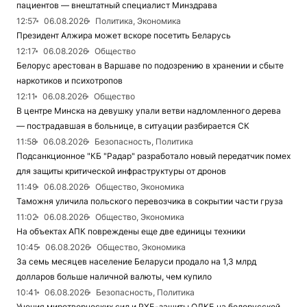
пациентов — внештатный специалист Минздрава
12:57
06.08.2026
Политика, Экономика
Президент Алжира может вскоре посетить Беларусь
12:17
06.08.2026
Общество
Белорус арестован в Варшаве по подозрению в хранении и сбыте
наркотиков и психотропов
12:11
06.08.2026
Общество
В центре Минска на девушку упали ветви надломленного дерева
— пострадавшая в больнице, в ситуации разбирается СК
11:58
06.08.2026
Безопасность, Политика
Подсанкционное "КБ "Радар" разработало новый передатчик помех
для защиты критической инфраструктуры от дронов
11:49
06.08.2026
Общество, Экономика
Таможня уличила польского перевозчика в сокрытии части груза
11:02
06.08.2026
Общество, Экономика
На объектах АПК повреждены еще две единицы техники
10:45
06.08.2026
Общество, Экономика
За семь месяцев население Беларуси продало на 1,3 млрд
долларов больше наличной валюты, чем купило
10:41
06.08.2026
Безопасность, Политика
Учения миротворческих сил и РХБ-защиты ОДКБ на белорусской