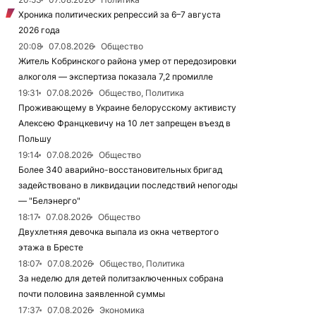
Хроника политических репрессий за 6–7 августа
2026 года
20:08
07.08.2026
Общество
Житель Кобринского района умер от передозировки
алкоголя — экспертиза показала 7,2 промилле
19:31
07.08.2026
Общество, Политика
Проживающему в Украине белорусскому активисту
Алексею Францкевичу на 10 лет запрещен въезд в
Польшу
19:14
07.08.2026
Общество
Более 340 аварийно-восстановительных бригад
задействовано в ликвидации последствий непогоды
— "Белэнерго"
18:17
07.08.2026
Общество
Двухлетняя девочка выпала из окна четвертого
этажа в Бресте
18:07
07.08.2026
Общество, Политика
За неделю для детей политзаключенных собрана
почти половина заявленной суммы
17:37
07.08.2026
Экономика