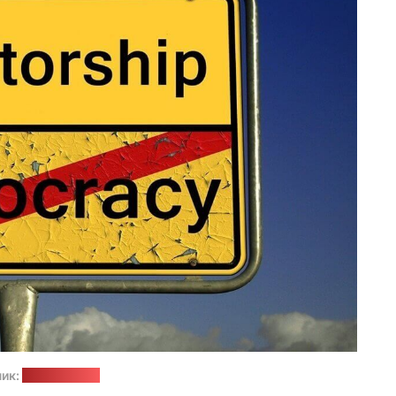
ик:
pixabay.com