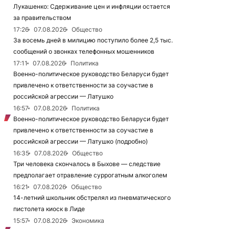
Лукашенко: Сдерживание цен и инфляции остается
за правительством
17:26
07.08.2026
Общество
За восемь дней в милицию поступило более 2,5 тыс.
сообщений о звонках телефонных мошенников
17:11
07.08.2026
Политика
Военно-политическое руководство Беларуси будет
привлечено к ответственности за соучастие в
российской агрессии — Латушко
16:57
07.08.2026
Политика
Военно-политическое руководство Беларуси будет
привлечено к ответственности за соучастие в
российской агрессии — Латушко (подробно)
16:35
07.08.2026
Общество
Три человека скончалось в Быхове — следствие
предполагает отравление суррогатным алкоголем
16:21
07.08.2026
Общество
14-летний школьник обстрелял из пневматического
пистолета киоск в Лиде
15:57
07.08.2026
Экономика