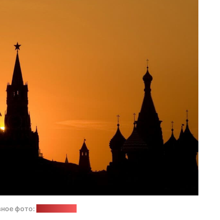
ное фото:
freepik.com