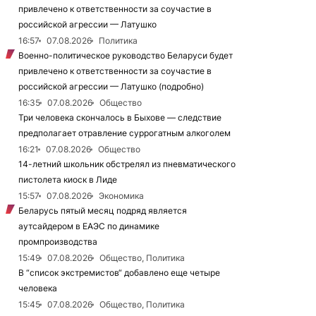
привлечено к ответственности за соучастие в
российской агрессии — Латушко
16:57
07.08.2026
Политика
Военно-политическое руководство Беларуси будет
привлечено к ответственности за соучастие в
российской агрессии — Латушко (подробно)
16:35
07.08.2026
Общество
Три человека скончалось в Быхове — следствие
предполагает отравление суррогатным алкоголем
16:21
07.08.2026
Общество
14-летний школьник обстрелял из пневматического
пистолета киоск в Лиде
15:57
07.08.2026
Экономика
Беларусь пятый месяц подряд является
аутсайдером в ЕАЭС по динамике
промпроизводства
15:49
07.08.2026
Общество, Политика
В “список экстремистов“ добавлено еще четыре
человека
15:45
07.08.2026
Общество, Политика