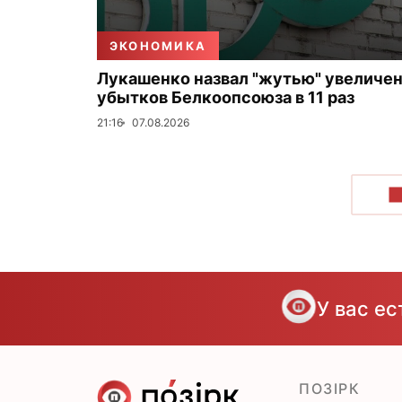
ЭКОНОМИКА
Лукашенко назвал "жутью" увеличе
убытков Белкоопсоюза в 11 раз
21:16
07.08.2026
П
У вас е
ПОЗІРК