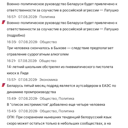
Военно-политическое руководство Беларуси будет привлечено к
ответственности за соучастие в российской агрессии — Латушко
16:57
07.08.2026
Политика
Военно-политическое руководство Беларуси будет привлечено к
ответственности за соучастие в российской агрессии — Латушко
(подробно)
16:35
07.08.2026
Общество
Три человека скончалось в Быхове — следствие предполагает
отравление суррогатным алкоголем
16:21
07.08.2026
Общество
14-летний школьник обстрелял из пневматического пистолета
киоск в Лиде
15:57
07.08.2026
Экономика
Беларусь пятый месяц подряд является аутсайдером в ЕАЭС по
динамике промпроизводства
15:49
07.08.2026
Общество, Политика
В “список экстремистов“ добавлено еще четыре человека
15:45
07.08.2026
Общество, Политика
ОПК: При сохранении нынешних тенденций белорусский язык
скоро может остаться только в небольших сообществах, а на