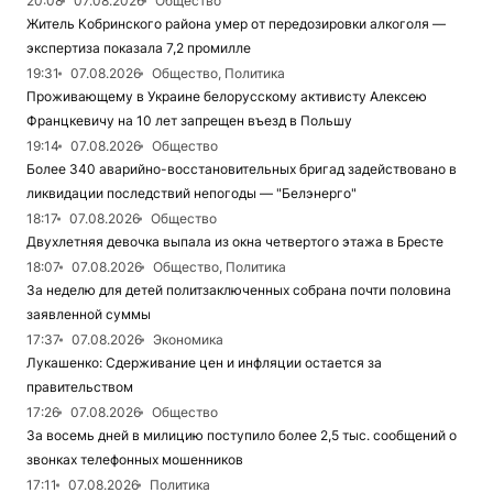
20:08
07.08.2026
Общество
Житель Кобринского района умер от передозировки алкоголя —
экспертиза показала 7,2 промилле
19:31
07.08.2026
Общество, Политика
Проживающему в Украине белорусскому активисту Алексею
Францкевичу на 10 лет запрещен въезд в Польшу
19:14
07.08.2026
Общество
Более 340 аварийно-восстановительных бригад задействовано в
ликвидации последствий непогоды — "Белэнерго"
18:17
07.08.2026
Общество
Двухлетняя девочка выпала из окна четвертого этажа в Бресте
18:07
07.08.2026
Общество, Политика
За неделю для детей политзаключенных собрана почти половина
заявленной суммы
17:37
07.08.2026
Экономика
Лукашенко: Сдерживание цен и инфляции остается за
правительством
17:26
07.08.2026
Общество
За восемь дней в милицию поступило более 2,5 тыс. сообщений о
звонках телефонных мошенников
17:11
07.08.2026
Политика