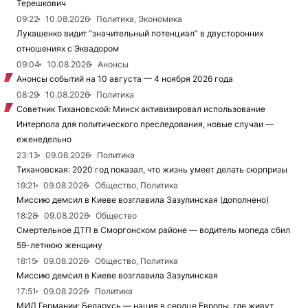
Терешкович
09:22
10.08.2026
Политика, Экономика
Лукашенко видит “значительный потенциал” в двусторонних
отношениях с Эквадором
09:04
10.08.2026
Анонсы
Анонсы событий на 10 августа — 4 ноября 2026 года
08:29
10.08.2026
Политика
Советник Тихановской: Минск активизировал использование
Интерпола для политического преследования, новые случаи —
еженедельно
23:13
09.08.2026
Политика
Тихановская: 2020 год показал, что жизнь умеет делать сюрпризы
19:21
09.08.2026
Общество, Политика
Миссию демсил в Киеве возглавила Зазулинская (дополнено)
18:28
09.08.2026
Общество
Смертельное ДТП в Сморгонском районе — водитель мопеда сбил
59-летнюю женщину
18:15
09.08.2026
Общество, Политика
Миссию демсил в Киеве возглавила Зазулинская
17:51
09.08.2026
Политика
МИД Германии: Беларусь — нация в сердце Европы, где живут