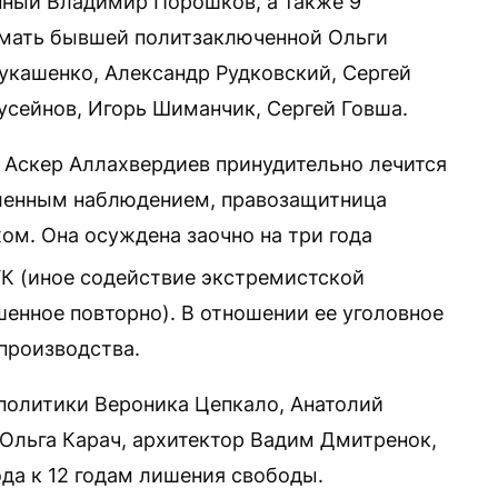
нный Владимир Порошков, а также 9
(мать бывшей политзаключенной Ольги
Лукашенко, Александр Рудковский, Сергей
усейнов, Игорь Шиманчик, Сергей Говша.
 Аскер Аллахвердиев принудительно лечится
иленным наблюдением, правозащитница
ом. Она осуждена заочно на три года
К (иное содействие экстремистской
шенное повторно). В отношении ее уголовное
производства.
политики Вероника Цепкало, Анатолий
 Ольга Карач, архитектор Вадим Дмитренок,
да к 12 годам лишения свободы.