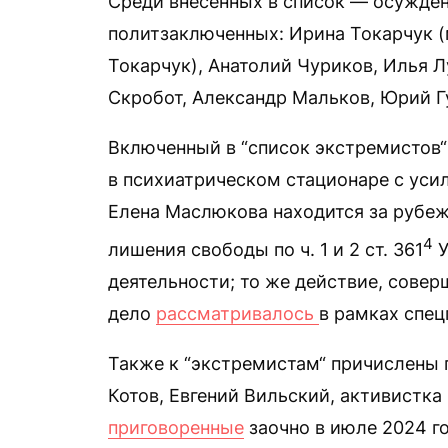
Среди внесенных в список — осужде
политзаключенных: Ирина Токарчук 
Токарчук), Анатолий Чуриков, Илья 
Скробот, Александр Мальков, Юрий Г
Включенный в “список экстремистов“
в психиатрическом стационаре с ус
Елена Маслюкова находится за рубеж
4
лишения свободы по ч. 1 и 2 ст. 361
У
деятельности; то же действие, совер
дело
рассматривалось
в рамках спец
Также к “экстремистам“ причислены 
Котов, Евгений Вильский, активистка
приговоренные
заочно в июле 2024 го