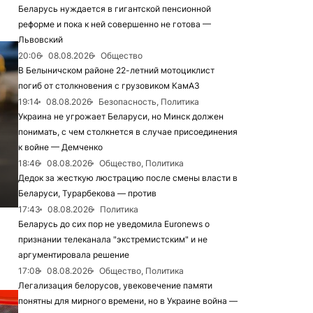
Беларусь нуждается в гигантской пенсионной
реформе и пока к ней совершенно не готова —
Львовский
20:06
08.08.2026
Общество
В Белыничском районе 22-летний мотоциклист
погиб от столкновения с грузовиком КамАЗ
19:14
08.08.2026
Безопасность, Политика
Украина не угрожает Беларуси, но Минск должен
понимать, с чем столкнется в случае присоединения
к войне — Демченко
18:46
08.08.2026
Общество, Политика
Дедок за жесткую люстрацию после смены власти в
Беларуси, Турарбекова — против
17:43
08.08.2026
Политика
Беларусь до сих пор не уведомила Euronews о
признании телеканала "экстремистским" и не
аргументировала решение
17:08
08.08.2026
Общество, Политика
Легализация белорусов, увековечение памяти
понятны для мирного времени, но в Украине война —