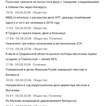
Польская таможня не выпустила фуру с товарами, следовавшими
в Узбекистан через Беларусь
19:16
06.08.2026
Общество
МВД отчиталось о раскрытии дела ОПГ, дважды похитившей
одного и того же человека в 2019 году
17:52
06.08.2026
Общество
В Гродно в гараже взрыв, двое в больнице
17:44
06.08.2026
Общество, Политика
Назначено три новых начальника в региональные УСК
17:32
06.08.2026
Общество
В июле в Гродненской области выпало полторы месячные нормы
осадков, в Гомельской — менее 60%
17:18
06.08.2026
Политика
Поверенный в делах Франции Руайе завершает миссию в
Беларуси
16:50
06.08.2026
Общество
Направлено в суд коррупционное дело директора лесхоза в
Могилеве
16:41
06.08.2026
Общество, Политика
Из Мьянмы возвращена удерживаемая белоруска