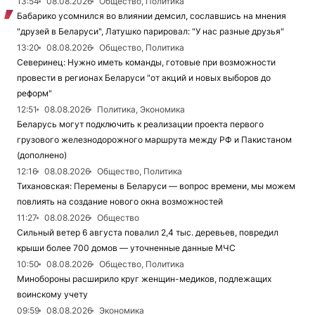
13:54
08.08.2026
Общество, Политика
Бабарико усомнился во влиянии демсил, сославшись на мнения
"друзей в Беларуси", Латушко парировал: "У нас разные друзья"
13:20
08.08.2026
Общество, Политика
Северинец: Нужно иметь команды, готовые при возможности
провести в регионах Беларуси "от акций и новых выборов до
реформ"
12:51
08.08.2026
Политика, Экономика
Беларусь могут подключить к реализации проекта первого
грузового железнодорожного маршрута между РФ и Пакистаном
(дополнено)
12:16
08.08.2026
Общество, Политика
Тихановская: Перемены в Беларуси — вопрос времени, мы можем
повлиять на создание нового окна возможностей
11:27
08.08.2026
Общество
Сильный ветер 6 августа повалил 2,4 тыс. деревьев, повредил
крыши более 700 домов — уточненные данные МЧС
10:50
08.08.2026
Общество, Политика
Минобороны расширило круг женщин-медиков, подлежащих
воинскому учету
09:59
08.08.2026
Экономика