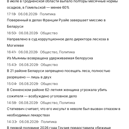
В июле в Гродненской области выпало полторы месячные нормы
осадков, в Гомельской — менее 60%
17:18
06.08.2026
Политика
Поверенный в делах Франции Руайе завершает миссию в
Беларуси
16:50
06.08.2026
Общество
Направлено в суд коррупционное дело директора лесхоза в
Могилеве
16:41
06.08.2026
Общество, Политика
Из Мьянмы возвращена удерживаемая белоруска
15:43
06.08.2026
Общество
В 21 районе Беларуси запрещено посещать леса, полностью
разрешено — лишь в двух
15:04
06.08.2026
Общество
В Сенненском районе 62-летняя женщина угрожала убить
сожителя — возбуждено уголовное дело
14:56
06.08.2026
Общество, Политика
Статкевич считает, что его инсульт в неволе был вызван отказом в
необходимых лекарствах
14:33
06.08.2026
Политика
В первой половине 2026 года Грузия предоставила убежище