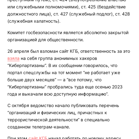
или служебными полномочиями), ст. 425 (бездействие
должностного лица), ст. 427 (служебный подлог), ст. 428
(служебная халатность).
Комитет госбезопасности является абсолютно закрытой
организацией для общественности.
26 апреля был взломан сайт КГБ, ответственность за это
взяла
на себя группа анонимных хакеров
“Киберпартизаны”. В их сообщении говорилось, что
портал спецслужбы на тот момент “не работает уже
больше двух месяцев” — а “все потому, что
“Киберпартизаны” пробрались туда еще осенью 2023
года и выкачали всю доступную информацию”.
С октября ведомство начало публиковать перечень
“организаций и физических лиц, причастных к
террористической деятельности” в специально
созданном телеграм-канале.
При этом
сайт КГБ
начал работать по новому адресу,