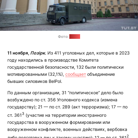
Фото:
tut.by
11 ноября,
Позірк
.
Из 411 уголовных дел, которые в 2023
году находились в производстве Комитета
государственной безопасности, 132 были политически
мотивированными (32,1%),
сообщает
объединение
бывших силовиков BelPol.
По данным организации, 31 “политическое“ дело было
возбуждено по ст. 356 Уголовного кодекса (измена
государству); 21 — по ст. 289 (акт терроризма); 17 — по
3
ст. 361
(участие на территории иностранного
государства в вооруженном формировании или
вооруженном конфликте, военных действиях, вербовка
2
либо подготовка лиц к такому участию); 12 — по ст. 361