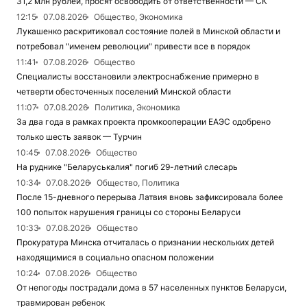
31,2 млн рублей, просят освободить от ответственности — СК
12:15
07.08.2026
Общество, Экономика
Лукашенко раскритиковал состояние полей в Минской области и
потребовал "именем революции" привести все в порядок
11:41
07.08.2026
Общество
Специалисты восстановили электроснабжение примерно в
четверти обесточенных поселений Минской области
11:07
07.08.2026
Политика, Экономика
За два года в рамках проекта промкооперации ЕАЭС одобрено
только шесть заявок — Турчин
10:45
07.08.2026
Общество
На руднике "Беларуськалия" погиб 29-летний слесарь
10:34
07.08.2026
Общество, Политика
После 15-дневного перерыва Латвия вновь зафиксировала более
100 попыток нарушения границы со стороны Беларуси
10:33
07.08.2026
Общество
Прокуратура Минска отчиталась о признании нескольких детей
находящимися в социально опасном положении
10:24
07.08.2026
Общество
От непогоды пострадали дома в 57 населенных пунктов Беларуси,
травмирован ребенок