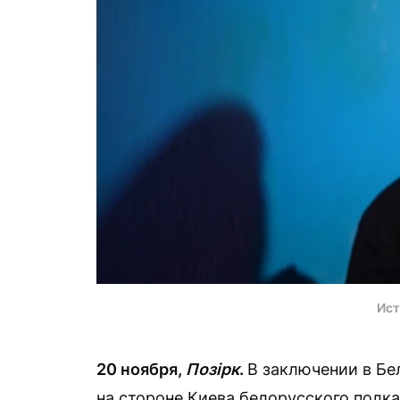
Ист
20 ноября,
Позірк
.
В заключении в Б
на стороне Киева белорусского полк