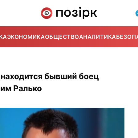
КА
ЭКОНОМИКА
ОБЩЕСТВО
АНАЛИТИКА
БЕЗОП
 находится бывший боец
сим Ралько