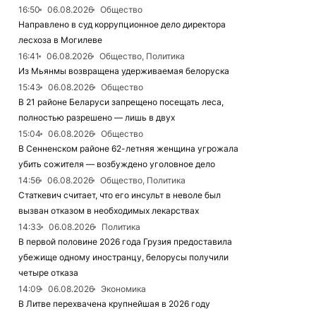
16:50
06.08.2026
Общество
Направлено в суд коррупционное дело директора
лесхоза в Могилеве
16:41
06.08.2026
Общество, Политика
Из Мьянмы возвращена удерживаемая белоруска
15:43
06.08.2026
Общество
В 21 районе Беларуси запрещено посещать леса,
полностью разрешено — лишь в двух
15:04
06.08.2026
Общество
В Сенненском районе 62-летняя женщина угрожала
убить сожителя — возбуждено уголовное дело
14:56
06.08.2026
Общество, Политика
Статкевич считает, что его инсульт в неволе был
вызван отказом в необходимых лекарствах
14:33
06.08.2026
Политика
В первой половине 2026 года Грузия предоставила
убежище одному иностранцу, белорусы получили
четыре отказа
14:09
06.08.2026
Экономика
В Литве перехвачена крупнейшая в 2026 году