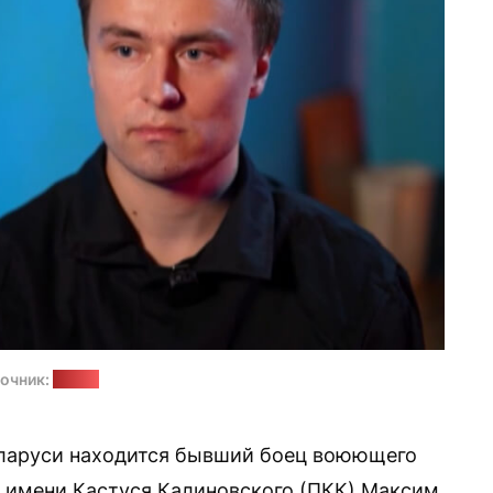
очник:
БелТА
еларуси находится бывший боец воюющего
а имени Кастуся Калиновского (ПКК) Максим