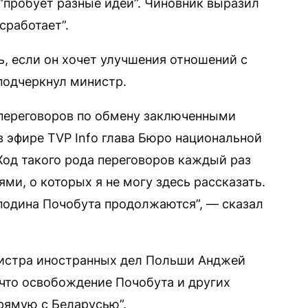
пробует разные идеи”. Чиновник выразил
сработает”.
ь, если он хочет улучшения отношений с
подчеркнул министр.
переговоров по обмену заключенными
в эфире TVP Info глава Бюро национальной
Ход такого рода переговоров каждый раз
ми, о которых я не могу здесь рассказать.
подина Почобута продолжаются”, — сказал
нистра иностранных дел Польши Анджей
 что освобождение Почобута и других
рямую с Беларусью”.