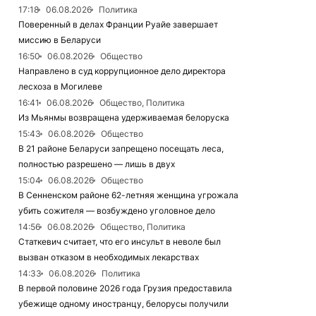
17:18
06.08.2026
Политика
Поверенный в делах Франции Руайе завершает
миссию в Беларуси
16:50
06.08.2026
Общество
Направлено в суд коррупционное дело директора
лесхоза в Могилеве
16:41
06.08.2026
Общество, Политика
Из Мьянмы возвращена удерживаемая белоруска
15:43
06.08.2026
Общество
В 21 районе Беларуси запрещено посещать леса,
полностью разрешено — лишь в двух
15:04
06.08.2026
Общество
В Сенненском районе 62-летняя женщина угрожала
убить сожителя — возбуждено уголовное дело
14:56
06.08.2026
Общество, Политика
Статкевич считает, что его инсульт в неволе был
вызван отказом в необходимых лекарствах
14:33
06.08.2026
Политика
В первой половине 2026 года Грузия предоставила
убежище одному иностранцу, белорусы получили