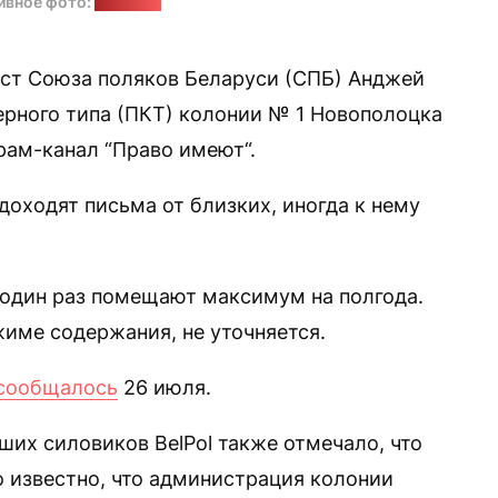
ивное фото:
"Позірк"
ст Союза поляков Беларуси (СПБ) Анджей
рного типа (ПКТ) колонии № 1 Новополоцка
рам-канал “Право имеют“.
оходят письма от близких, иногда к нему
а один раз помещают максимум на полгода.
име содержания, не уточняется.
сообщалось
26 июля.
ших силовиков BelPol также отмечало, что
о известно, что администрация колонии