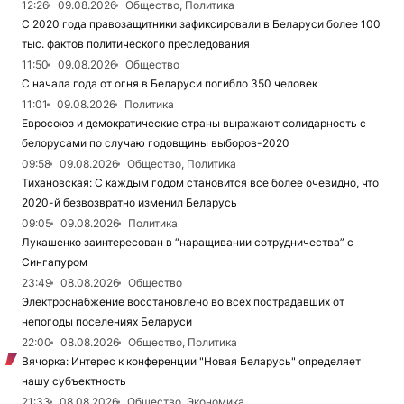
12:26
09.08.2026
Общество, Политика
С 2020 года правозащитники зафиксировали в Беларуси более 100
тыс. фактов политического преследования
11:50
09.08.2026
Общество
С начала года от огня в Беларуси погибло 350 человек
11:01
09.08.2026
Политика
Евросоюз и демократические страны выражают солидарность с
белорусами по случаю годовщины выборов-2020
09:58
09.08.2026
Общество, Политика
Тихановская: С каждым годом становится все более очевидно, что
2020-й безвозвратно изменил Беларусь
09:05
09.08.2026
Политика
Лукашенко заинтересован в “наращивании сотрудничества” с
Сингапуром
23:49
08.08.2026
Общество
Электроснабжение восстановлено во всех пострадавших от
непогоды поселениях Беларуси
22:00
08.08.2026
Общество, Политика
Вячорка: Интерес к конференции "Новая Беларусь" определяет
нашу субъектность
21:33
08.08.2026
Общество, Экономика