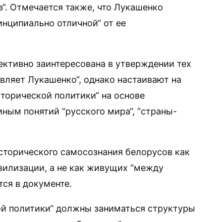
в“. Отмечается также, что Лукашенко
инципиально отличной“ от ее
ективно заинтересована в утверждении тех
вляет Лукашенко“, однако настаивают на
сторической политики“ на основе
ым понятий “русского мира“, “страны-
сторического самосознания белорусов как
вилизации, а не как живущих “между
ся в документе.
й политики“ должны заниматься структуры