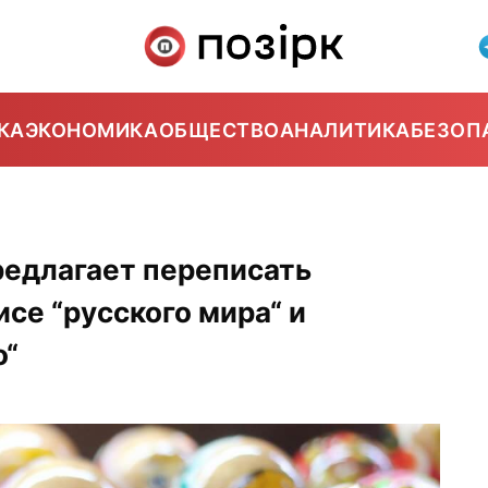
КА
ЭКОНОМИКА
ОБЩЕСТВО
АНАЛИТИКА
БЕЗОП
редлагает переписать
се “русского мира“ и
о“