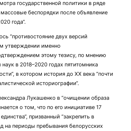
смотра государственной политики в ряде
 массовые беспорядки после объявление
020 года“.
ось “противостояние двух версий
ом утверждении именно
Подтверждением этому тезису, по мнению
 наук в 2018–2020 годах пятитомника
сти“, в котором история до XX века “почти
алистической историографии“.
лександра Лукашенко в “очищении образа
ается о том, что по его инициативе 17
 единства“, призванный “закрепить в
яд на периоды пребывания белорусских