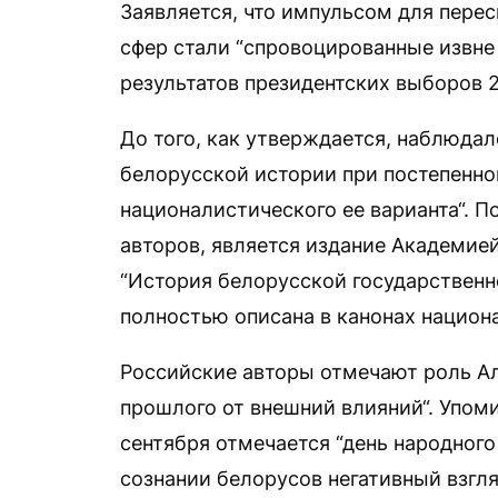
Заявляется, что импульсом для пере
сфер стали “спровоцированные извне
результатов президентских выборов 2
До того, как утверждается, наблюдал
белорусской истории при постепенн
националистического ее варианта“. 
авторов, является издание Академией
“История белорусской государственно
полностью описана в канонах национ
Российские авторы отмечают роль А
прошлого от внешний влияний“. Упомин
сентября отмечается “день народного
сознании белорусов негативный взгл