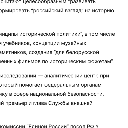
 считают целесообразным “развивать
ормировать “российский взгляд“ на историю
инципы исторической политики“, в том числе
 учебников, концепции музейных
амятников, создание “для белорусской
венных фильмов по историческим сюжетам“.
 исследований — аналитический центр при
оторый помогает федеральным органам
ку в сфере национальной безопасности.
й премьер и глава Службы внешней
 комиссии “Единой России” посол РФ в