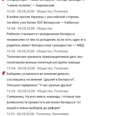
"смене политик" — Барковский
15:22
08.08.2026
Общество, Политика
В войне против Украины с российской стороны
погибло уже более 500 белорусов — Кабанчук
14:58
08.08.2026
Общество
Ребенок становится гражданином Беларуси
независимо от места рождения, если хоть один его
родитель имеет белорусское гражданство — МВД
14:16
08.08.2026
Общество, Политика
Тихановская призвала правозащитников дать экс-
политзаключенным понятный алгоритм помощи
13:54
08.08.2026
Общество, Политика
Бабарико усомнился во влиянии демсил,
сославшись на мнения "друзей в Беларуси",
Латушко парировал: "У нас разные друзья"
13:20
08.08.2026
Общество, Политика
Северинец: Нужно иметь команды, готовые при
возможности провести в регионах Беларуси "от
акций и новых выборов до реформ"
12:51
08.08.2026
Политика, Экономика