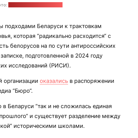
ото:
Miram Oh / unsplash.com
ы подходами Беларуси к трактовкам
вья, которая “радикально расходится“ с
сть белорусов на по сути антироссийских
 записке, подготовленной в 2024 году
их исследований (РИСИ).
й организации
оказались
в распоряжении
диа “Бюро“.
о в Беларуси “так и не сложилась единая
 прошлого“ и существует разделение между
ской“ историческими школами.