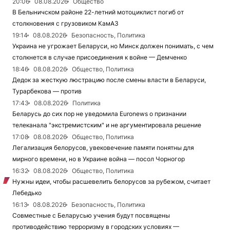
20:06
08.08.2026
Общество
В Белыничском районе 22-летний мотоциклист погиб от
столкновения с грузовиком КамАЗ
19:14
08.08.2026
Безопасность, Политика
Украина не угрожает Беларуси, но Минск должен понимать, с чем
столкнется в случае присоединения к войне — Демченко
18:46
08.08.2026
Общество, Политика
Дедок за жесткую люстрацию после смены власти в Беларуси,
Турарбекова — против
17:43
08.08.2026
Политика
Беларусь до сих пор не уведомила Euronews о признании
телеканала "экстремистским" и не аргументировала решение
17:08
08.08.2026
Общество, Политика
Легализация белорусов, увековечение памяти понятны для
мирного времени, но в Украине война — посол Чорногор
16:32
08.08.2026
Общество, Политика
Нужны идеи, чтобы расшевелить белорусов за рубежом, считает
Лебедько
16:13
08.08.2026
Безопасность, Политика
Совместные с Беларусью учения будут посвящены
противодействию терроризму в городских условиях —