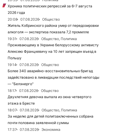
Хроника политических репрессий за 6–7 августа
2026 года
20:08
07.08.2026
Общество
Житель Кобринского района умер от передозировки
алкоголя — экспертиза показала 7,2 промилле
19:31
07.08.2026
Общество, Политика
Проживающему в Украине белорусскому активисту
Алексею Францкевичу на 10 лет запрещен въезд в
Польшу
19:14
07.08.2026
Общество
Более 340 аварийно-восстановительных бригад
задействовано в ликвидации последствий непогоды
— "Белэнерго"
18:17
07.08.2026
Общество
Двухлетняя девочка выпала из окна четвертого
этажа в Бресте
18:07
07.08.2026
Общество, Политика
За неделю для детей политзаключенных собрана
почти половина заявленной суммы
17:37
07.08.2026
Экономика