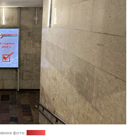
ивное фото:
"Позірк"