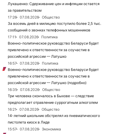
Лукашенко: Сдерживание цен и инфляции остается
за правительством
17:26
07.08.2026
Общество
За восемь дней в милицию поступило более 2,5 тыс.
сообщений о звонках телефонных мошенников
17:11
07.08.2026
Политика
Военно-политическое руководство Беларуси будет
привлечено к ответственности за соучастие в
российской агрессии — Латушко
16:57
07.08.2026
Политика
Военно-политическое руководство Беларуси будет
привлечено к ответственности за соучастие в
российской агрессии — Латушко (подробно)
16:35
07.08.2026
Общество
Три человека скончалось в Быхове — следствие
предполагает отравление суррогатным алкоголем
16:21
07.08.2026
Общество
14-летний школьник обстрелял из пневматического
пистолета киоск в Лиде
15:57
07.08.2026
Экономика