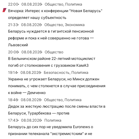
22:00
08.08.2026
Общество, Политика
Вячорка: Интерес к конференции "Новая Беларусь"
определяет нашу субъектность
21:33
08.08.2026
Общество, Экономика
Беларусь нуждается в гигантской пенсионной
реформе и пока к ней совершенно не готова —
Львовский
20:06
08.08.2026
Общество
В Белыничском районе 22-летний мотоциклист
погиб от столкновения с грузовиком КамАЗ
19:14
08.08.2026
Безопасность, Политика
Украина не угрожает Беларуси, но Минск должен
понимать, с чем столкнется в случае присоединения
к войне — Демченко
18:46
08.08.2026
Общество, Политика
Дедок за жесткую люстрацию после смены власти в
Беларуси, Турарбекова — против
17:43
08.08.2026
Политика
Беларусь до сих пор не уведомила Euronews о
признании телеканала "экстремистским" и не