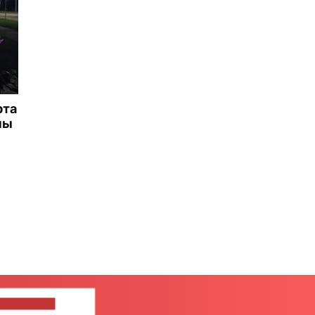
рта
ны
ШИТЕ НАМ