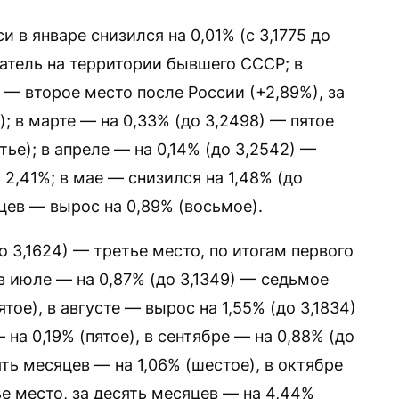
 в январе снизился на 0,01% (с 3,1775 до
затель на территории бывшего СССР; в
 — второе место после России (+2,89%), за
; в марте — на 0,33% (до 3,2498) — пятое
тье); в апреле — на 0,14% (до 3,2542) —
2,41%; в мае — снизился на 1,48% (до
яцев — вырос на 0,89% (восьмое).
о 3,1624) — третье место, по итогам первого
 в июле — на 0,87% (до 3,1349) — седьмое
тое), в августе — вырос на 1,55% (до 3,1834)
на 0,19% (пятое), в сентябре — на 0,88% (до
ять месяцев — на 1,06% (шестое), в октябре
ье место, за десять месяцев — на 4,44%