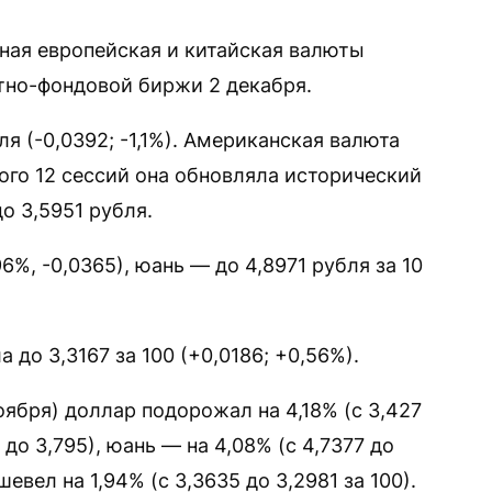
ная европейская и китайская валюты
тно-фондовой биржи 2 декабря.
я (-0,0392; -1,1%). Американская валюта
ого 12 сессий она обновляла исторический
 3,5951 рубля.
6%, -0,0365), юань — до 4,8971 рубля за 10
до 3,3167 за 100 (+0,0186; +0,56%).
ября) доллар подорожал на 4,18% (с 3,427
8 до 3,795), юань — на 4,08% (с 4,7377 до
евел на 1,94% (с 3,3635 до 3,2981 за 100).