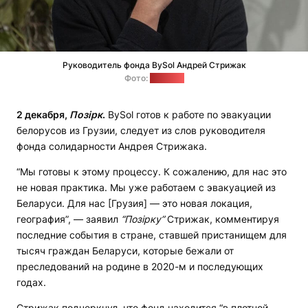
Руководитель фонда BySol Андрей Стрижак
Фото:
"Позірк"
2 декабря,
Позірк
.
BySol готов к работе по эвакуации
белорусов из Грузии, следует из слов руководителя
фонда солидарности Андрея Стрижака.
“Мы готовы к этому процессу. К сожалению, для нас это
не новая практика. Мы уже работаем с эвакуацией из
Беларуси. Для нас [Грузия] — это новая локация,
география”, — заявил
“Позірку”
Стрижак, комментируя
последние события в стране, ставшей пристанищем для
тысяч граждан Беларуси, которые бежали от
преследований на родине в 2020-м и последующих
годах.
Стрижак подчеркнул, что фонд находится “в плотной