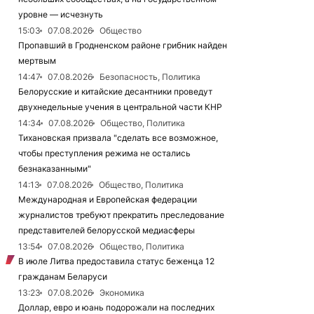
уровне — исчезнуть
15:03
07.08.2026
Общество
Пропавший в Гродненском районе грибник найден
мертвым
14:47
07.08.2026
Безопасность, Политика
Белорусские и китайские десантники проведут
двухнедельные учения в центральной части КНР
14:34
07.08.2026
Общество, Политика
Тихановская призвала "сделать все возможное,
чтобы преступления режима не остались
безнаказанными"
14:13
07.08.2026
Общество, Политика
Международная и Европейская федерации
журналистов требуют прекратить преследование
представителей белорусской медиасферы
13:54
07.08.2026
Общество, Политика
В июле Литва предоставила статус беженца 12
гражданам Беларуси
13:23
07.08.2026
Экономика
Доллар, евро и юань подорожали на последних