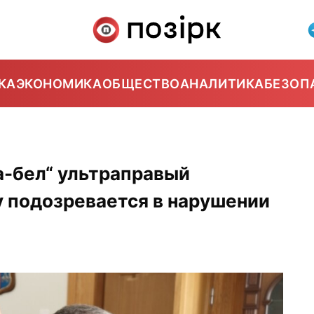
КА
ЭКОНОМИКА
ОБЩЕСТВО
АНАЛИТИКА
БЕЗОП
-бел“ ультраправый
у подозревается в нарушении