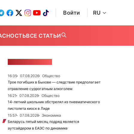
Войти
RU
АСНОСТЬ
ВСЕ СТАТЬИ
ЛЕНТА НОВОСТЕЙ
16:35
07.08.2026
Общество
Трое погибших в Быхове — следствие предполагает
отравление суррогатным алкоголем
16:21
07.08.2026
Общество
14-летний школьник обстрелял из пневматического
пистолета киоск в Лиде
15:57
07.08.2026
Экономика
Беларусь пятый месяц подряд является
аутсайдером в ЕАЭС по динамике