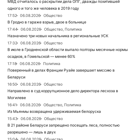
МВД отчиталось о раскрытии дела ОПГ, дважды похитившей
одного и того же человека в 2019 году
17:52
06.08.2026
Общество
В Гродно в гараже взрыв, двое в больнице
17:44
06.08.2026
Общество, Политика
Назначено три новых начальника в региональные УСК
17:32
06.08.2026
Общество
В июле в Гродненской области выпало полторы месячные нормы
осадков, в Гомельской — менее 60%
17:18
06.08.2026
Политика
Поверенный в делах Франции Руайе завершает миссию в
Беларуси
16:50
06.08.2026
Общество
Направлено в суд коррупционное дело директора лесхоза в
Могилеве
16:41
06.08.2026
Общество, Политика
Из Мьянмы возвращена удерживаемая белоруска
15:43
06.08.2026
Общество
В 21 районе Беларуси запрещено посещать леса, полностью
разрешено — лишь в двух
15:04
06.08.2026
Общество