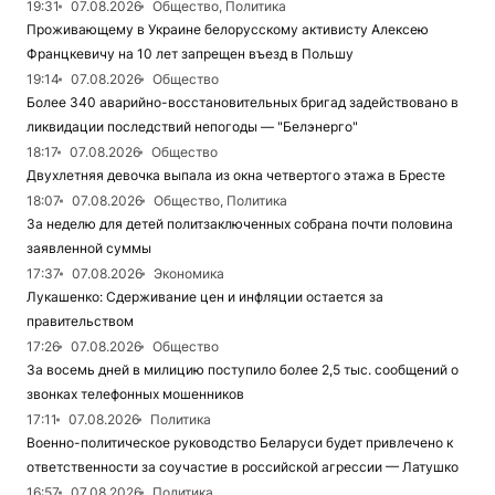
19:31
07.08.2026
Общество, Политика
Проживающему в Украине белорусскому активисту Алексею
Францкевичу на 10 лет запрещен въезд в Польшу
19:14
07.08.2026
Общество
Более 340 аварийно-восстановительных бригад задействовано в
ликвидации последствий непогоды — "Белэнерго"
18:17
07.08.2026
Общество
Двухлетняя девочка выпала из окна четвертого этажа в Бресте
18:07
07.08.2026
Общество, Политика
За неделю для детей политзаключенных собрана почти половина
заявленной суммы
17:37
07.08.2026
Экономика
Лукашенко: Сдерживание цен и инфляции остается за
правительством
17:26
07.08.2026
Общество
За восемь дней в милицию поступило более 2,5 тыс. сообщений о
звонках телефонных мошенников
17:11
07.08.2026
Политика
Военно-политическое руководство Беларуси будет привлечено к
ответственности за соучастие в российской агрессии — Латушко
16:57
07.08.2026
Политика