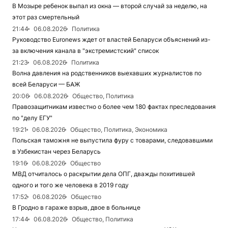
В Мозыре ребенок выпал из окна — второй случай за неделю, на
этот раз смертельный
21:44
06.08.2026
Политика
Руководство Euronews ждет от властей Беларуси объяснений из-
за включения канала в "экстремистский" список
21:23
06.08.2026
Политика
Волна давления на родственников выехавших журналистов по
всей Беларуси — БАЖ
20:06
06.08.2026
Общество, Политика
Правозащитникам известно о более чем 180 фактах преследования
по "делу ЕГУ"
19:21
06.08.2026
Общество, Политика, Экономика
Польская таможня не выпустила фуру с товарами, следовавшими
в Узбекистан через Беларусь
19:16
06.08.2026
Общество
МВД отчиталось о раскрытии дела ОПГ, дважды похитившей
одного и того же человека в 2019 году
17:52
06.08.2026
Общество
В Гродно в гараже взрыв, двое в больнице
17:44
06.08.2026
Общество, Политика