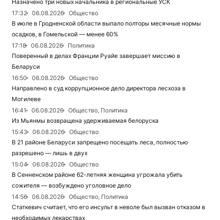
Назначено три новых начальника в региональные УСК
17:32
06.08.2026
Общество
В июле в Гродненской области выпало полторы месячные нормы
осадков, в Гомельской — менее 60%
17:18
06.08.2026
Политика
Поверенный в делах Франции Руайе завершает миссию в
Беларуси
16:50
06.08.2026
Общество
Направлено в суд коррупционное дело директора лесхоза в
Могилеве
16:41
06.08.2026
Общество, Политика
Из Мьянмы возвращена удерживаемая белоруска
15:43
06.08.2026
Общество
В 21 районе Беларуси запрещено посещать леса, полностью
разрешено — лишь в двух
15:04
06.08.2026
Общество
В Сенненском районе 62-летняя женщина угрожала убить
сожителя — возбуждено уголовное дело
14:56
06.08.2026
Общество, Политика
Статкевич считает, что его инсульт в неволе был вызван отказом в
необходимых лекарствах