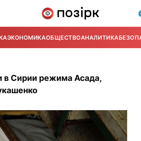
КА
ЭКОНОМИКА
ОБЩЕСТВО
АНАЛИТИКА
БЕЗОП
 в Сирии режима Асада,
укашенко