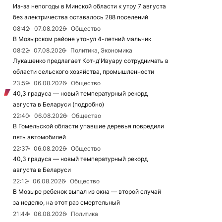
Из-за непогоды в Минской области к утру 7 августа
без электричества оставалось 288 поселений
08:42
07.08.2026
Общество
В Мозырском районе утонул 4-летний мальчик
08:22
07.08.2026
Политика, Экономика
Лукашенко предлагает Кот-д'Ивуару сотрудничать в
области сельского хозяйства, промышленности
23:59
06.08.2026
Общество
40,3 градуса — новый температурный рекорд
августа в Беларуси (подробно)
22:40
06.08.2026
Общество
В Гомельской области упавшие деревья повредили
пять автомобилей
22:37
06.08.2026
Общество
40,3 градуса — новый температурный рекорд
августа в Беларуси
22:12
06.08.2026
Общество
В Мозыре ребенок выпал из окна — второй случай
за неделю, на этот раз смертельный
21:44
06.08.2026
Политика