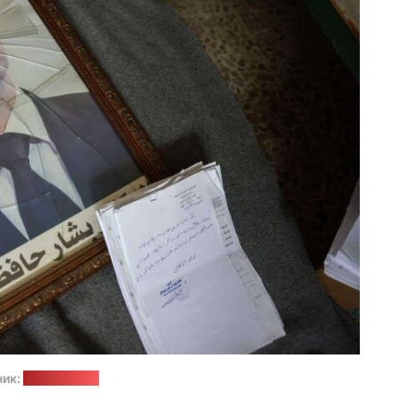
ник:
alarab.co.uk