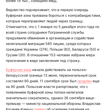
более 19 тыс., сообщило МВД.
Ведомство подчеркивает, что в первую очередь
буферная зона призвана бороться с контрабандистами,
которые переправляют людей через границу.
Отмечается, что с 1 января по 5 декабря этого года по
всей стране сотрудники Пограничной службы
предъявили обвинения в организации и содействии
нелегальной миграции 585 лицам, среди которых
граждане Украины (274), Польши (82), Беларуси (50) и
Грузии (30). В отношении 153 человек избрана мера
пресечения в виде заключения под стражу.
Буферная зона
начала действовать на польско-
белорусской границе 13 июня, первоначальный срок
составлял 90 дней. 11 сентября срок был
продлен
еще
на 90 дней. Польские власти рапортовали, что с
появлением буферной зоны потоки нелегалов
значительно сократились, однако 26 сентября вице-
премьер — министр национальной обороны Владислав
Косиняк-Камыш
заявил
об усилении давления на