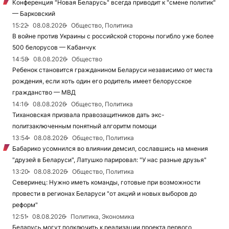
Конференция "Новая Беларусь" всегда приводит к "смене политик"
— Барковский
15:22
08.08.2026
Общество, Политика
В войне против Украины с российской стороны погибло уже более
500 белорусов — Кабанчук
14:58
08.08.2026
Общество
Ребенок становится гражданином Беларуси независимо от места
рождения, если хоть один его родитель имеет белорусское
гражданство — МВД
14:16
08.08.2026
Общество, Политика
Тихановская призвала правозащитников дать экс-
политзаключенным понятный алгоритм помощи
13:54
08.08.2026
Общество, Политика
Бабарико усомнился во влиянии демсил, сославшись на мнения
"друзей в Беларуси", Латушко парировал: "У нас разные друзья"
13:20
08.08.2026
Общество, Политика
Северинец: Нужно иметь команды, готовые при возможности
провести в регионах Беларуси "от акций и новых выборов до
реформ"
12:51
08.08.2026
Политика, Экономика
Беларусь могут подключить к реализации проекта первого