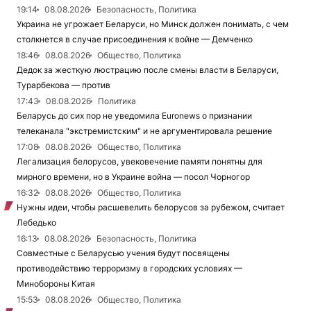
19:14
08.08.2026
Безопасность, Политика
Украина не угрожает Беларуси, но Минск должен понимать, с чем
столкнется в случае присоединения к войне — Демченко
18:46
08.08.2026
Общество, Политика
Дедок за жесткую люстрацию после смены власти в Беларуси,
Турарбекова — против
17:43
08.08.2026
Политика
Беларусь до сих пор не уведомила Euronews о признании
телеканала "экстремистским" и не аргументировала решение
17:08
08.08.2026
Общество, Политика
Легализация белорусов, увековечение памяти понятны для
мирного времени, но в Украине война — посол Чорногор
16:32
08.08.2026
Общество, Политика
Нужны идеи, чтобы расшевелить белорусов за рубежом, считает
Лебедько
16:13
08.08.2026
Безопасность, Политика
Совместные с Беларусью учения будут посвящены
противодействию терроризму в городских условиях —
Минобороны Китая
15:53
08.08.2026
Общество, Политика