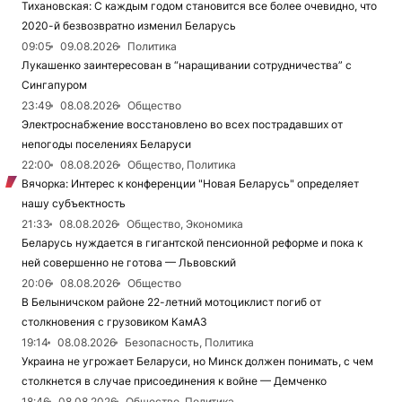
Тихановская: С каждым годом становится все более очевидно, что
2020-й безвозвратно изменил Беларусь
09:05
09.08.2026
Политика
Лукашенко заинтересован в “наращивании сотрудничества” с
Сингапуром
23:49
08.08.2026
Общество
Электроснабжение восстановлено во всех пострадавших от
непогоды поселениях Беларуси
22:00
08.08.2026
Общество, Политика
Вячорка: Интерес к конференции "Новая Беларусь" определяет
нашу субъектность
21:33
08.08.2026
Общество, Экономика
Беларусь нуждается в гигантской пенсионной реформе и пока к
ней совершенно не готова — Львовский
20:06
08.08.2026
Общество
В Белыничском районе 22-летний мотоциклист погиб от
столкновения с грузовиком КамАЗ
19:14
08.08.2026
Безопасность, Политика
Украина не угрожает Беларуси, но Минск должен понимать, с чем
столкнется в случае присоединения к войне — Демченко
18:46
08.08.2026
Общество, Политика