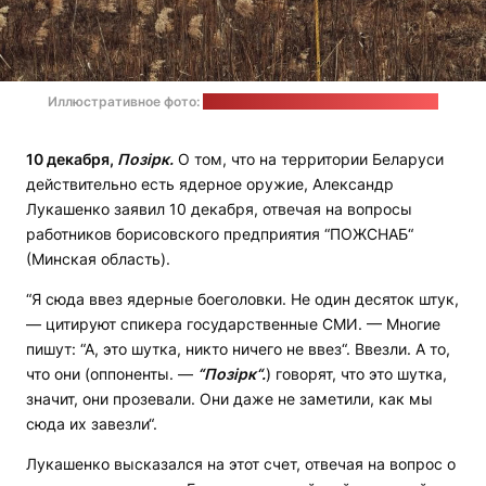
Иллюстративное фото:
Олександра Бардаш / unsplash.com
10 декабря,
Позірк.
О том, что на территории Беларуси
действительно есть ядерное оружие, Александр
Лукашенко заявил 10 декабря, отвечая на вопросы
работников борисовского предприятия “ПОЖСНАБ“
(Минская область).
“Я сюда ввез ядерные боеголовки. Не один десяток штук,
— цитируют спикера государственные СМИ. — Многие
пишут: “А, это шутка, никто ничего не ввез“. Ввезли. А то,
что они (оппоненты. —
“Позірк“.
) говорят, что это шутка,
значит, они прозевали. Они даже не заметили, как мы
сюда их завезли“.
Лукашенко высказался на этот счет, отвечая на вопрос о