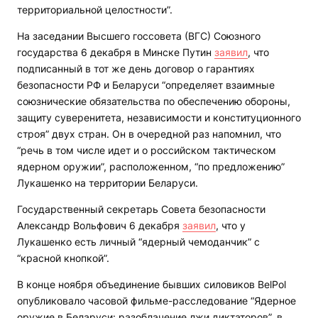
территориальной целостности”.
На заседании Высшего госсовета (ВГС) Союзного
государства 6 декабря в Минске Путин
заявил
, что
подписанный в тот же день договор о гарантиях
безопасности РФ и Беларуси “определяет взаимные
союзнические обязательства по обеспечению обороны,
защиту суверенитета, независимости и конституционного
строя” двух стран. Он в очередной раз напомнил, что
“речь в том числе идет и о российском тактическом
ядерном оружии”, расположенном, “по предложению”
Лукашенко на территории Беларуси.
Государственный секретарь Совета безопасности
Александр Вольфович 6 декабря
заявил
, что у
Лукашенко есть личный “ядерный чемоданчик” с
“красной кнопкой”.
В конце ноября объединение бывших силовиков BelPol
опубликовало часовой фильме-расследование “Ядерное
оружие в Беларуси: разоблачение лжи диктаторов”, в