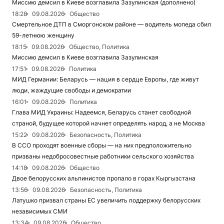
Миссию демсил в Киеве возглавила Зазулинская (дополнено)
18:28
09.08.2026
Общество
Смертельное ДТП в Сморгонском районе — водитель мопеда сбил
59-летнюю женщину
18:15
09.08.2026
Общество, Политика
Миссию демсил в Киеве возглавила Зазулинская
17:51
09.08.2026
Политика
МИД Германии: Беларусь — нация в сердце Европы, где живут
люди, жаждущие свободы и демократии
16:01
09.08.2026
Политика
Глава МИД Украины: Надеемся, Беларусь станет свободной
страной, будущее которой начнет определять народ, а не Москва
15:22
09.08.2026
Безопасность, Политика
В ССО проходят военные сборы — на них предположительно
призваны недобросовестные работники сельского хозяйства
14:18
09.08.2026
Общество
Двое белорусских альпинистов пропало в горах Кыргызстана
13:56
09.08.2026
Безопасность, Политика
Латушко призвал страны ЕС увеличить поддержку белорусских
независимых СМИ
13:34
09.08.2026
Общество