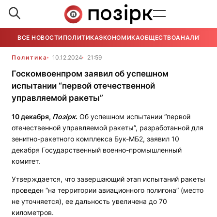
ВСЕ НОВОСТИ
ПОЛИТИКА
ЭКОНОМИКА
ОБЩЕСТВО
АНАЛИТИКА
Политика
10.12.2024
21:59
Госкомвоенпром заявил об успешном
испытании “первой отечественной
управляемой ракеты”
10 декабря,
Позірк
.
Об успешном испытании “первой
отечественной управляемой ракеты”, разработанной для
зенитно-ракетного комплекса Бук-МБ2, заявил 10
декабря Государственный военно-промышленный
комитет.
Утверждается, что завершающий этап испытаний ракеты
проведен “на территории авиационного полигона” (место
не уточняется), ее дальность увеличена до 70
километров.