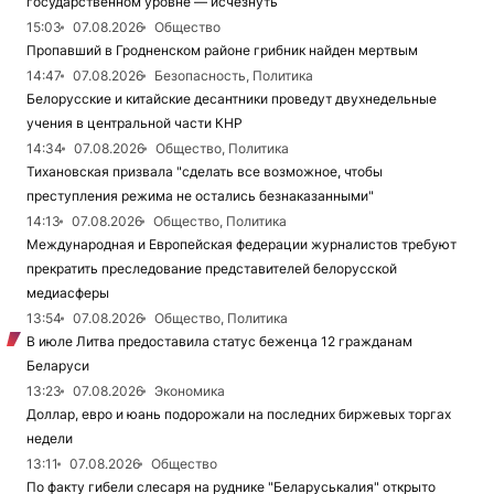
государственном уровне — исчезнуть
15:03
07.08.2026
Общество
Пропавший в Гродненском районе грибник найден мертвым
14:47
07.08.2026
Безопасность, Политика
Белорусские и китайские десантники проведут двухнедельные
учения в центральной части КНР
14:34
07.08.2026
Общество, Политика
Тихановская призвала "сделать все возможное, чтобы
преступления режима не остались безнаказанными"
14:13
07.08.2026
Общество, Политика
Международная и Европейская федерации журналистов требуют
прекратить преследование представителей белорусской
медиасферы
13:54
07.08.2026
Общество, Политика
В июле Литва предоставила статус беженца 12 гражданам
Беларуси
13:23
07.08.2026
Экономика
Доллар, евро и юань подорожали на последних биржевых торгах
недели
13:11
07.08.2026
Общество
По факту гибели слесаря на руднике "Беларуськалия" открыто