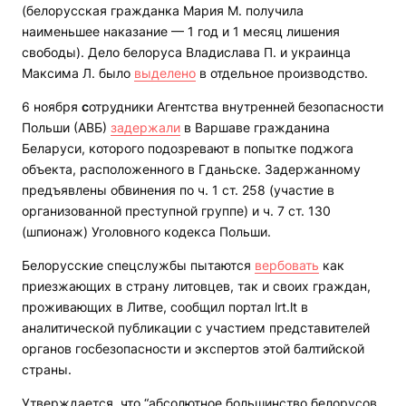
(белорусская гражданка Мария М. получила
наименьшее наказание — 1 год и 1 месяц лишения
свободы). Дело белоруса Владислава П. и украинца
Максима Л. было
выделено
в отдельное производство.
6 ноября
с
отрудники Агентства внутренней безопасности
Польши (АВБ)
задержали
в Варшаве гражданина
Беларуси, которого подозревают в попытке поджога
объекта, расположенного в Гданьске. Задержанному
предъявлены обвинения по ч. 1 ст. 258 (участие в
организованной преступной группе) и ч. 7 ст. 130
(шпионаж) Уголовного кодекса Польши.
Белорусские спецслужбы пытаются
вербовать
как
приезжающих в страну литовцев, так и своих граждан,
проживающих в Литве, сообщил портал lrt.lt в
аналитической публикации с участием представителей
органов госбезопасности и экспертов этой балтийской
страны.
Утверждается, что “абсолютное большинство белорусов,