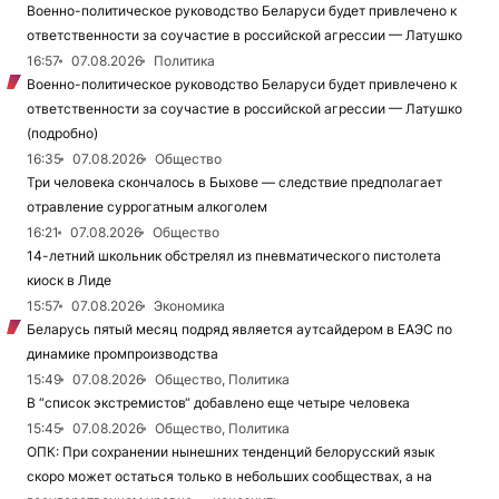
Военно-политическое руководство Беларуси будет привлечено к
ответственности за соучастие в российской агрессии — Латушко
16:57
07.08.2026
Политика
Военно-политическое руководство Беларуси будет привлечено к
ответственности за соучастие в российской агрессии — Латушко
(подробно)
16:35
07.08.2026
Общество
Три человека скончалось в Быхове — следствие предполагает
отравление суррогатным алкоголем
16:21
07.08.2026
Общество
14-летний школьник обстрелял из пневматического пистолета
киоск в Лиде
15:57
07.08.2026
Экономика
Беларусь пятый месяц подряд является аутсайдером в ЕАЭС по
динамике промпроизводства
15:49
07.08.2026
Общество, Политика
В “список экстремистов“ добавлено еще четыре человека
15:45
07.08.2026
Общество, Политика
ОПК: При сохранении нынешних тенденций белорусский язык
скоро может остаться только в небольших сообществах, а на