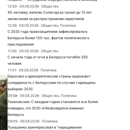
12:50
09.08.2026
Общество
45-летнему жителю Солигорска грозит до 15 лет
заключения за распространение наркотиков
12:26
09.08.2026
Общество, Политика
С 2020 года правозащитники зафиксировали в
Беларуси более 100 тыс. фактов политического
преследования
11:50
09.08.2026
Общество
С начала года от огня в Беларуси погибло 350
человек
11:01
09.08.2026
Политика
Евросоюз и демократические страны выражают
солидарность с белорусами по случаю годовщины
выборов-2020
09:58
09.08.2026
Общество, Политика
Тихановская: С каждым годом становится все более
очевидно, что 2020-й безвозвратно изменил
Беларусь
09:05
09.08.2026
Политика
Лукашенко заинтересован в “наращивании