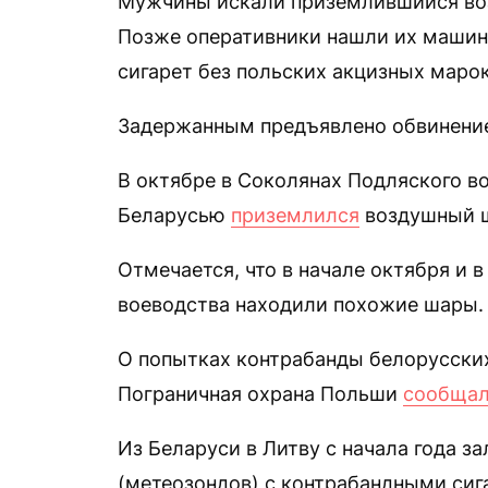
Мужчины искали приземлившийся воз
Позже оперативники нашли их машину
сигарет без польских акцизных марок
Задержанным предъявлено обвинение 
В октябре в Соколянах Подляского в
Беларусью
приземлился
воздушный ша
Отмечается, что в начале октября и 
воеводства находили похожие шары.
О попытках контрабанды белорусски
Пограничная охрана Польши
сообща
Из Беларуси в Литву с начала года з
(метеозондов) с контрабандными сиг