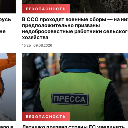
БЕЗОПАСНОСТЬ
русь
В ССО проходят военные сборы — на ни
предположительно призваны
 не
недобросовестные работники сельског
хозяйства
15:22
09.08.2026
БЕЗОПАСНОСТЬ
ало в
Латушко призвал страны ЕС увеличить