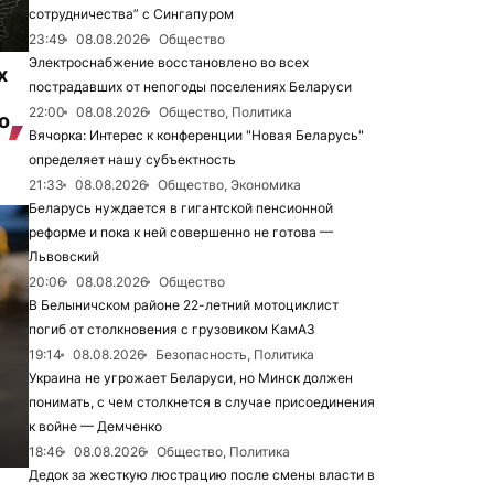
сотрудничества” с Сингапуром
23:49
08.08.2026
Общество
Электроснабжение восстановлено во всех
х
пострадавших от непогоды поселениях Беларуси
22:00
08.08.2026
Общество, Политика
о
Вячорка: Интерес к конференции "Новая Беларусь"
определяет нашу субъектность
21:33
08.08.2026
Общество, Экономика
Беларусь нуждается в гигантской пенсионной
реформе и пока к ней совершенно не готова —
Львовский
20:06
08.08.2026
Общество
В Белыничском районе 22-летний мотоциклист
погиб от столкновения с грузовиком КамАЗ
19:14
08.08.2026
Безопасность, Политика
Украина не угрожает Беларуси, но Минск должен
понимать, с чем столкнется в случае присоединения
к войне — Демченко
18:46
08.08.2026
Общество, Политика
Дедок за жесткую люстрацию после смены власти в