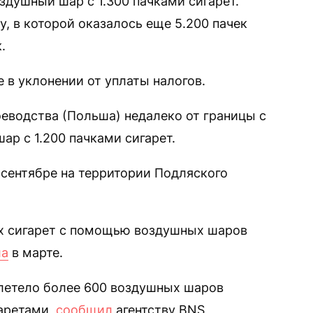
душный шар с 1.300 пачками сигарет.
, в которой оказалось еще 5.200 пачек
.
в уклонении от уплаты налогов.
оеводства (Польша) недалеко от границы с
р с 1.200 пачками сигарет.
в сентябре на территории Подляского
х сигарет с помощью воздушных шаров
ла
в марте.
алетело более 600 воздушных шаров
аретами,
сообщил
агентству BNS