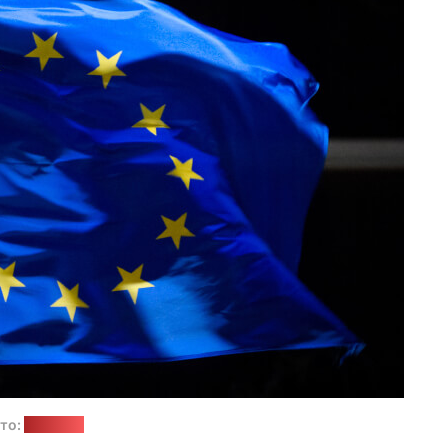
то:
"Позірк"