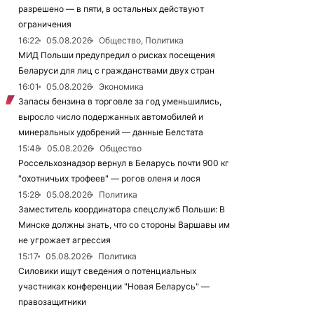
разрешено — в пяти, в остальных действуют
ограничения
16:22
05.08.2026
Общество, Политика
МИД Польши предупредил о рисках посещения
Беларуси для лиц с гражданствами двух стран
16:01
05.08.2026
Экономика
Запасы бензина в торговле за год уменьшились,
выросло число подержанных автомобилей и
минеральных удобрений — данные Белстата
15:48
05.08.2026
Общество
Россельхознадзор вернул в Беларусь почти 900 кг
"охотничьих трофеев" — рогов оленя и лося
15:28
05.08.2026
Политика
Заместитель координатора спецслужб Польши: В
Минске должны знать, что со стороны Варшавы им
не угрожает агрессия
15:17
05.08.2026
Политика
Силовики ищут сведения о потенциальных
участниках конференции "Новая Беларусь" —
правозащитники