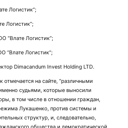
те Логистик“;
е Логистик“;
О “Влате Логистик“;
О “Влате Логистик“;
тор Dimacandum Invest Holding LTD
.
ак отмечается на сайте, “различными
 именно судьями, которые выносили
ры, в том числе в отношении граждан,
режима Лукашенко, против системы и
тельных структур, и, следовательно,
ражданского общества и демократической