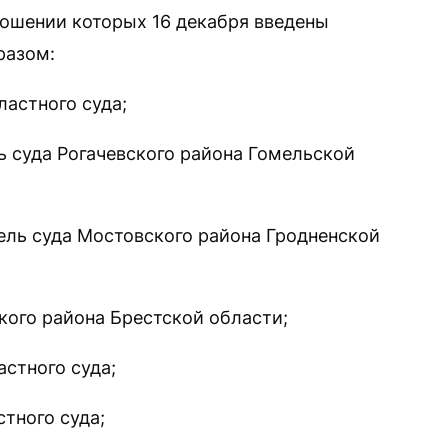
ношении которых 16 декабря введены
разом:
ластного суда;
ь суда Рогачевского района Гомельской
ель суда Мостовского района Гродненской
ого района Брестской области;
стного суда;
тного суда;