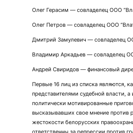
Олег Герасим — совладелец ООО “Вла
Олег Петров — совладелец ООО “Влат
Дмитрий Замулевич — совладелец ОО
Владимир Аркадьев — совладелец ОО
Андрей Свиридов — финансовый дирек
Первые 16 лиц из списка являются, к
представителями судебной власти, а
политически мотивированные пригово
высказывавших свое мнение против 
жестокости белорусских правоохрани
ответственны за репрессии против г