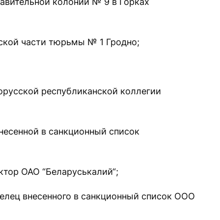
авительной колонии № 9 в Горках
ской части тюрьмы № 1 Гродно;
орусской республиканской коллегии
несенной в санкционный список
ктор ОАО “Беларуськалий“;
елец внесенного в санкционный список ООО