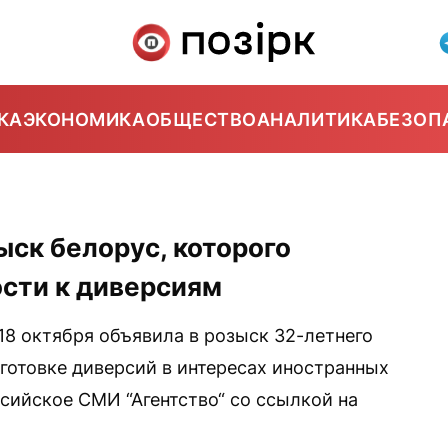
КА
ЭКОНОМИКА
ОБЩЕСТВО
АНАЛИТИКА
БЕЗОП
ыск белорус, которого
ости к диверсиям
8 октября объявила в розыск 32-летнего
дготовке диверсий в интересах иностранных
сийское СМИ “Агентство“ со ссылкой на