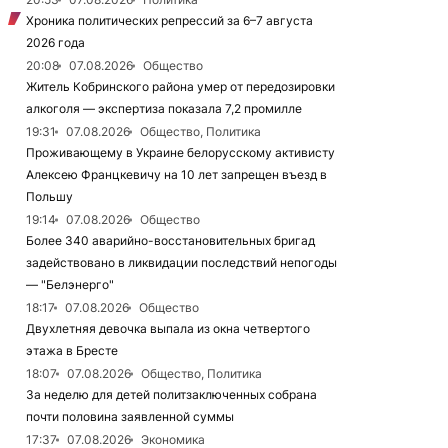
Хроника политических репрессий за 6–7 августа
2026 года
20:08
07.08.2026
Общество
Житель Кобринского района умер от передозировки
алкоголя — экспертиза показала 7,2 промилле
19:31
07.08.2026
Общество, Политика
Проживающему в Украине белорусскому активисту
Алексею Францкевичу на 10 лет запрещен въезд в
Польшу
19:14
07.08.2026
Общество
Более 340 аварийно-восстановительных бригад
задействовано в ликвидации последствий непогоды
— "Белэнерго"
18:17
07.08.2026
Общество
Двухлетняя девочка выпала из окна четвертого
этажа в Бресте
18:07
07.08.2026
Общество, Политика
За неделю для детей политзаключенных собрана
почти половина заявленной суммы
17:37
07.08.2026
Экономика