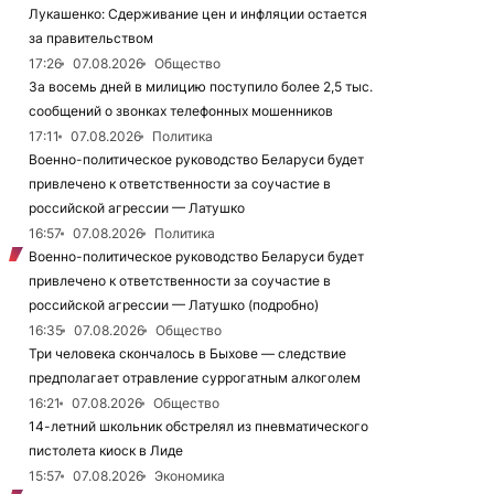
Лукашенко: Сдерживание цен и инфляции остается
за правительством
17:26
07.08.2026
Общество
За восемь дней в милицию поступило более 2,5 тыс.
сообщений о звонках телефонных мошенников
17:11
07.08.2026
Политика
Военно-политическое руководство Беларуси будет
привлечено к ответственности за соучастие в
российской агрессии — Латушко
16:57
07.08.2026
Политика
Военно-политическое руководство Беларуси будет
привлечено к ответственности за соучастие в
российской агрессии — Латушко (подробно)
16:35
07.08.2026
Общество
Три человека скончалось в Быхове — следствие
предполагает отравление суррогатным алкоголем
16:21
07.08.2026
Общество
14-летний школьник обстрелял из пневматического
пистолета киоск в Лиде
15:57
07.08.2026
Экономика