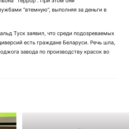
льона “Террор”. При этом они
ужбами “втемную”, выполняя за деньги в
льд Туск заявил, что среди подозреваемых
диверсий есть граждане Беларуси. Речь шла,
поджога завода по производству красок во