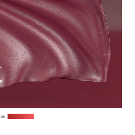
ик:
pixabay.com