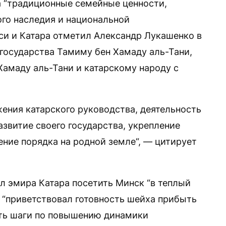
 “традиционные семейные ценности,
го наследия и национальной
и и Катара отметил Александр Лукашенко в
 государства Тамиму бен Хамаду аль-Тани,
Хамаду аль-Тани и катарскому народу с
жения катарского руководства, деятельность
азвитие своего государства, укрепление
ение порядка на родной земле“, — цитирует
л эмира Катара посетить Минск “в теплый
 и “приветствовал готовность шейха прибыть
дить шаги по повышению динамики