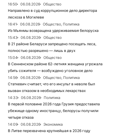
16:50
06.08.2026
Общество
Направлено в суд коррупционное дело директора
лесхоза в Могилеве
16:41
06.08.2026
Общество, Политика
Из Мьянмы возвращена удерживаемая белоруска
15:43
06.08.2026
Общество
В 21 районе Беларуси запрещено посещать леса,
полностью разрешено — лишь в двух
15:04
06.08.2026
Общество
В Сенненском районе 62-летняя женщина угрожала
убить сожителя — возбуждено уголовное дело
14:56
06.08.2026
Общество, Политика
Статкевич считает, что его инсульт в неволе был
вызван отказом в необходимых лекарствах
14:33
06.08.2026
Политика
В первой половине 2026 года Грузия предоставила
убежище одному иностранцу, белорусы получили
четыре отказа
14:09
06.08.2026
Экономика
В Литве перехвачена крупнейшая в 2026 году