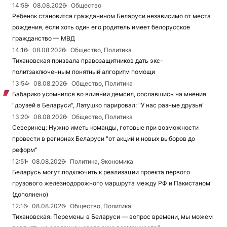
14:58
08.08.2026
Общество
Ребенок становится гражданином Беларуси независимо от места
рождения, если хоть один его родитель имеет белорусское
гражданство — МВД
14:16
08.08.2026
Общество, Политика
Тихановская призвала правозащитников дать экс-
политзаключенным понятный алгоритм помощи
13:54
08.08.2026
Общество, Политика
Бабарико усомнился во влиянии демсил, сославшись на мнения
"друзей в Беларуси", Латушко парировал: "У нас разные друзья"
13:20
08.08.2026
Общество, Политика
Северинец: Нужно иметь команды, готовые при возможности
провести в регионах Беларуси "от акций и новых выборов до
реформ"
12:51
08.08.2026
Политика, Экономика
Беларусь могут подключить к реализации проекта первого
грузового железнодорожного маршрута между РФ и Пакистаном
(дополнено)
12:16
08.08.2026
Общество, Политика
Тихановская: Перемены в Беларуси — вопрос времени, мы можем