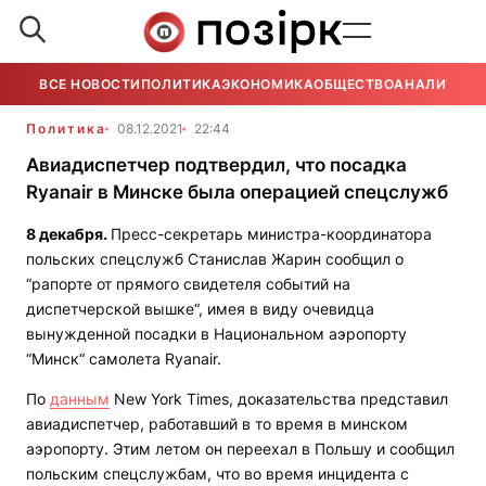
ВСЕ НОВОСТИ
ПОЛИТИКА
ЭКОНОМИКА
ОБЩЕСТВО
АНАЛИТИКА
Политика
08.12.2021
22:44
Авиадиспетчер подтвердил, что посадка
Ryanair в Минске была операцией спецслужб
8 декабря.
Пресс-секретарь министра-координатора
польских спецслужб Станислав Жарин сообщил о
“рапорте от прямого свидетеля событий на
диспетчерской вышке“, имея в виду очевидца
вынужденной посадки в Национальном аэропорту
“Минск“ самолета Ryanair.
По
данным
New York Times, доказательства представил
авиадиспетчер, работавший в то время в минском
аэропорту. Этим летом он переехал в Польшу и сообщил
польским спецслужбам, что во время инцидента с