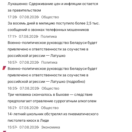
Лукашенко: Сдерживание цен и инфляции остается
за правительством
17:26
07.08.2026
Общество
За восемь дней в милицию поступило более 2,5 тыс.
сообщений о звонках телефонных мошенников
17:11
07.08.2026
Политика
Военно-политическое руководство Беларуси будет
привлечено к ответственности за соучастие в
российской агрессии — Латушко
16:57
07.08.2026
Политика
Военно-политическое руководство Беларуси будет
привлечено к ответственности за соучастие в
российской агрессии — Латушко (подробно)
16:35
07.08.2026
Общество
Три человека скончалось в Быхове — следствие
предполагает отравление суррогатным алкоголем
16:21
07.08.2026
Общество
14-летний школьник обстрелял из пневматического
пистолета киоск в Лиде
15:57
07.08.2026
Экономика