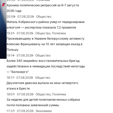
Хроника политических репрессий за 6–7 августа
2026 года
20:08
07.08.2026
Общество
Житель Кобринского района умер от передозировки
алкоголя — экспертиза показала 7,2 промилле
19:31
07.08.2026
Общество, Политика
Проживающему в Украине белорусскому активисту
Алексею Францкевичу на 10 лет запрещен въезд в
Польшу
19:14
07.08.2026
Общество
Более 340 аварийно-восстановительных бригад
задействовано в ликвидации последствий непогоды
— "Белэнерго"
18:17
07.08.2026
Общество
Двухлетняя девочка выпала из окна четвертого
этажа в Бресте
18:07
07.08.2026
Общество, Политика
За неделю для детей политзаключенных собрана
почти половина заявленной суммы
17:37
07.08.2026
Экономика