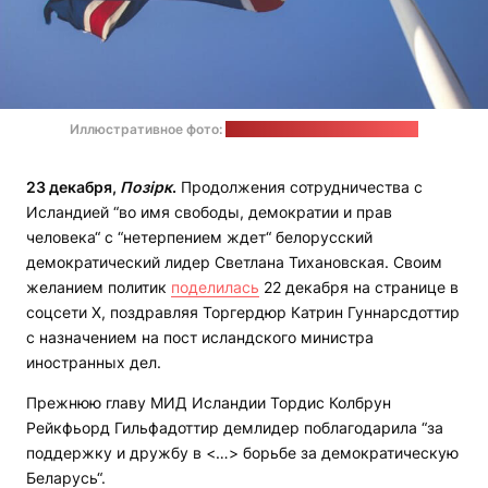
Иллюстративное фото:
Simon Schmitt / unsplash.com
23 декабря,
Позірк
.
Продолжения сотрудничества с
Исландией “во имя свободы, демократии и прав
человека“ с “нетерпением ждет“ белорусский
демократический лидер Светлана Тихановская. Своим
желанием политик
поделилась
22 декабря на странице в
соцсети Х, поздравляя Торгердюр Катрин Гуннарсдоттир
с назначением на пост исландского министра
иностранных дел.
Прежнюю главу МИД Исландии Тордис Колбрун
Рейкфьорд Гильфадоттир демлидер поблагодарила “за
поддержку и дружбу в <…> борьбе за демократическую
Беларусь“.