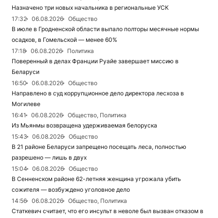
Назначено три новых начальника в региональные УСК
17:32
06.08.2026
Общество
В июле в Гродненской области выпало полторы месячные нормы
осадков, в Гомельской — менее 60%
17:18
06.08.2026
Политика
Поверенный в делах Франции Руайе завершает миссию в
Беларуси
16:50
06.08.2026
Общество
Направлено в суд коррупционное дело директора лесхоза в
Могилеве
16:41
06.08.2026
Общество, Политика
Из Мьянмы возвращена удерживаемая белоруска
15:43
06.08.2026
Общество
В 21 районе Беларуси запрещено посещать леса, полностью
разрешено — лишь в двух
15:04
06.08.2026
Общество
В Сенненском районе 62-летняя женщина угрожала убить
сожителя — возбуждено уголовное дело
14:56
06.08.2026
Общество, Политика
Статкевич считает, что его инсульт в неволе был вызван отказом в