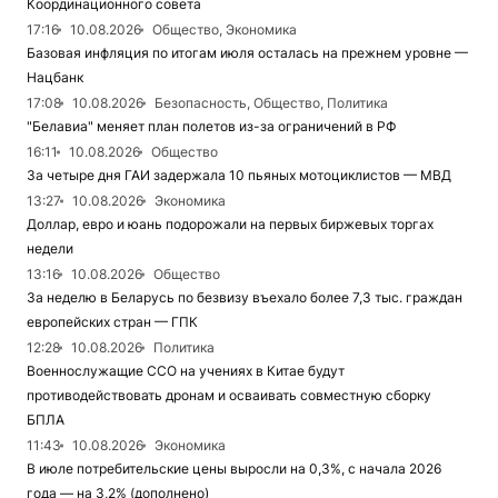
Координационного совета
17:16
10.08.2026
Общество, Экономика
Базовая инфляция по итогам июля осталась на прежнем уровне —
Нацбанк
17:08
10.08.2026
Безопасность, Общество, Политика
"Белавиа" меняет план полетов из-за ограничений в РФ
16:11
10.08.2026
Общество
За четыре дня ГАИ задержала 10 пьяных мотоциклистов — МВД
13:27
10.08.2026
Экономика
Доллар, евро и юань подорожали на первых биржевых торгах
недели
13:16
10.08.2026
Общество
За неделю в Беларусь по безвизу въехало более 7,3 тыс. граждан
европейских стран — ГПК
12:28
10.08.2026
Политика
Военнослужащие ССО на учениях в Китае будут
противодействовать дронам и осваивать совместную сборку
БПЛА
11:43
10.08.2026
Экономика
В июле потребительские цены выросли на 0,3%, с начала 2026
года — на 3,2% (дополнено)