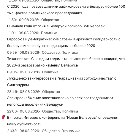
12:26
09.08.2026
Общество, Политика
С 2020 года правозащитники зафиксировали в Беларуси более 100
тыс. фактов политического преследования
11:50
09.08.2026
Общество
С начала года от огня в Беларуси погибло 350 человек
11:01
09.08.2026
Политика
Евросоюз и демократические страны выражают солидарность с
белорусами по случаю годовщины выборов-2020
09:58
09.08.2026
Общество, Политика
Тихановская: С каждым годом становится все более очевидно, что
2020-й безвозвратно изменил Беларусь
09:05
09.08.2026
Политика
Лукашенко заинтересован в “наращивании сотрудничества” с
Сингапуром
23:49
08.08.2026
Общество
Электроснабжение восстановлено во всех пострадавших от
непогоды поселениях Беларуси
22:00
08.08.2026
Общество, Политика
Вячорка: Интерес к конференции "Новая Беларусь" определяет
нашу субъектность
21:33
08.08.2026
Общество, Экономика