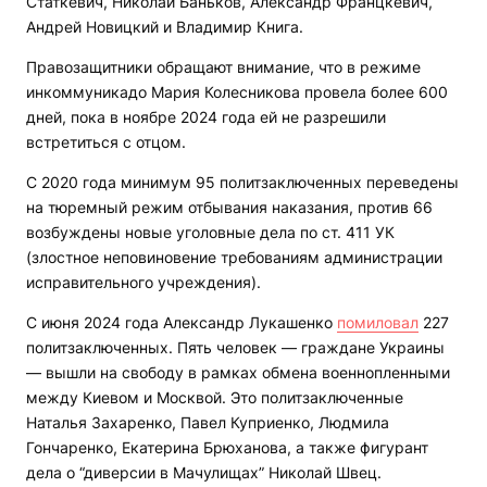
Статкевич, Николай Баньков, Александр Францкевич,
Андрей Новицкий и Владимир Книга.
Правозащитники обращают внимание, что в режиме
инкоммуникадо Мария Колесникова провела более 600
дней, пока в ноябре 2024 года ей не разрешили
встретиться с отцом.
С 2020 года минимум 95 политзаключенных переведены
на тюремный режим отбывания наказания, против 66
возбуждены новые уголовные дела по ст. 411 УК
(злостное неповиновение требованиям администрации
исправительного учреждения).
С июня 2024 года Александр Лукашенко
помиловал
227
политзаключенных. Пять человек — граждане Украины
— вышли на свободу в рамках обмена военнопленными
между Киевом и Москвой. Это политзаключенные
Наталья Захаренко, Павел Куприенко, Людмила
Гончаренко, Екатерина Брюханова, а также фигурант
дела о “диверсии в Мачулищах” Николай Швец.