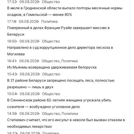
17:32
06.08.2026
Общество
В июле в Гродненской области выпало полторы месячные нормы
осадков, в Гомельской — менее 60%
17:18
06.08.2026
Политика
Поверенный в делах Франции Руайе завершает миссию в
Беларуси
16:50
06.08.2026
Общество
Направлено в суд коррупционное дело директора лесхоза в
Могилеве
16:41
06.08.2026
Общество, Политика
Из Мьянмы возвращена удерживаемая белоруска
15:43
06.08.2026
Общество
В 21 районе Беларуси запрещено посещать леса, полностью
разрешено — лишь в двух
15:04
06.08.2026
Общество
В Сенненском районе 62-летняя женщина угрожала убить
сожителя — возбуждено уголовное дело
14:56
06.08.2026
Общество, Политика
Статкевич считает, что его инсульт в неволе был вызван отказом в
необходимых лекарствах
14:33
06.08.2026
Политика