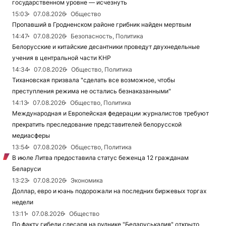
государственном уровне — исчезнуть
15:03
07.08.2026
Общество
Пропавший в Гродненском районе грибник найден мертвым
14:47
07.08.2026
Безопасность, Политика
Белорусские и китайские десантники проведут двухнедельные
учения в центральной части КНР
14:34
07.08.2026
Общество, Политика
Тихановская призвала "сделать все возможное, чтобы
преступления режима не остались безнаказанными"
14:13
07.08.2026
Общество, Политика
Международная и Европейская федерации журналистов требуют
прекратить преследование представителей белорусской
медиасферы
13:54
07.08.2026
Общество, Политика
В июле Литва предоставила статус беженца 12 гражданам
Беларуси
13:23
07.08.2026
Экономика
Доллар, евро и юань подорожали на последних биржевых торгах
недели
13:11
07.08.2026
Общество
По факту гибели слесаря на руднике "Беларуськалия" открыто