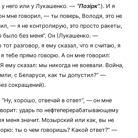
и у него или у Лукашенко. —
“Позірк“
.). И я
он мне говорил, — ты поверь, Володя, это не
рил, — я не контролирую, это просто ракеты,
то было без меня“. Он (Лукашенко. —
 тот разговор, я ему сказал, что я считаю, я
 я тебе прямо говорю. А он мне говорил:
Я ему сказал: мы никогда не воевали. Война,
емли, с Беларуси, как ты допустил?“ —
без сокращений).
: “Ну, хорошо, отвечай в ответ“, — он мне
говорит: ударь по нефтеперерабатывающему
ля меня значит. Мозырский или как, вы не
ворю: ты о чем говоришь? Какой ответ?“ —