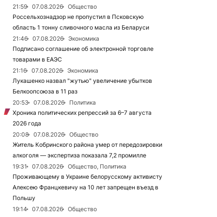
21:59
07.08.2026
Общество
Россельхознадзор не пропустил в Псковскую
область 1 тонну сливочного масла из Беларуси
21:46
07.08.2026
Экономика
Подписано соглашение об электронной торговле
товарами в ЕАЭС
21:16
07.08.2026
Экономика
Лукашенко назвал "жутью" увеличение убытков
Белкоопсоюза в 11 раз
20:53
07.08.2026
Политика
Хроника политических репрессий за 6–7 августа
2026 года
20:08
07.08.2026
Общество
Житель Кобринского района умер от передозировки
алкоголя — экспертиза показала 7,2 промилле
19:31
07.08.2026
Общество, Политика
Проживающему в Украине белорусскому активисту
Алексею Францкевичу на 10 лет запрещен въезд в
Польшу
19:14
07.08.2026
Общество