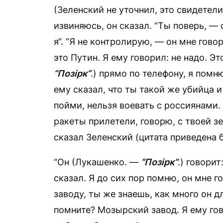
(Зеленский не уточнил, это свидетел
извиняюсь, он сказал. “Ты поверь, — 
я“. “Я не контролирую, — он мне гово
это Путин. Я ему говорил: не надо. Э
“Позірк“
.) прямо по телефону, я помню
ему сказал, что ты такой же убийца и
пойми, нельзя воевать с россиянами. 
ракеты прилетели, говорю, с твоей з
сказал Зеленский (цитата приведена 
“Он (Лукашенко. —
“
Позірк“
.) говорит
сказал. Я до сих пор помню, он мне 
заводу, ты же знаешь, как много он д
помните? Мозырский завод. Я ему го