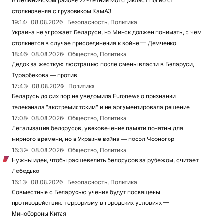
В Белыничском районе 22-летний мотоциклист погиб от
столкновения с грузовиком КамАЗ
19:14
08.08.2026
Безопасность, Политика
Украина не угрожает Беларуси, но Минск должен понимать, с чем
столкнется в случае присоединения к войне — Демченко
18:46
08.08.2026
Общество, Политика
Дедок за жесткую люстрацию после смены власти в Беларуси,
Турарбекова — против
17:43
08.08.2026
Политика
Беларусь до сих пор не уведомила Euronews о признании
телеканала "экстремистским" и не аргументировала решение
17:08
08.08.2026
Общество, Политика
Легализация белорусов, увековечение памяти понятны для
мирного времени, но в Украине война — посол Чорногор
16:32
08.08.2026
Общество, Политика
Нужны идеи, чтобы расшевелить белорусов за рубежом, считает
Лебедько
16:13
08.08.2026
Безопасность, Политика
Совместные с Беларусью учения будут посвящены
противодействию терроризму в городских условиях —
Минобороны Китая