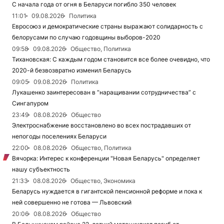
С начала года от огня в Беларуси погибло 350 человек
11:01
09.08.2026
Политика
Евросоюз и демократические страны выражают солидарность с
белорусами по случаю годовщины выборов-2020
09:58
09.08.2026
Общество, Политика
Тихановская: С каждым годом становится все более очевидно, что
2020-й безвозвратно изменил Беларусь
09:05
09.08.2026
Политика
Лукашенко заинтересован в “наращивании сотрудничества” с
Сингапуром
23:49
08.08.2026
Общество
Электроснабжение восстановлено во всех пострадавших от
непогоды поселениях Беларуси
22:00
08.08.2026
Общество, Политика
Вячорка: Интерес к конференции "Новая Беларусь" определяет
нашу субъектность
21:33
08.08.2026
Общество, Экономика
Беларусь нуждается в гигантской пенсионной реформе и пока к
ней совершенно не готова — Львовский
20:06
08.08.2026
Общество