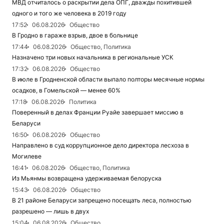
МВД отчиталось о раскрытии дела ОПГ, дважды похитившей
одного и того же человека в 2019 году
17:52
06.08.2026
Общество
В Гродно в гараже взрыв, двое в больнице
17:44
06.08.2026
Общество, Политика
Назначено три новых начальника в региональные УСК
17:32
06.08.2026
Общество
В июле в Гродненской области выпало полторы месячные нормы
осадков, в Гомельской — менее 60%
17:18
06.08.2026
Политика
Поверенный в делах Франции Руайе завершает миссию в
Беларуси
16:50
06.08.2026
Общество
Направлено в суд коррупционное дело директора лесхоза в
Могилеве
16:41
06.08.2026
Общество, Политика
Из Мьянмы возвращена удерживаемая белоруска
15:43
06.08.2026
Общество
В 21 районе Беларуси запрещено посещать леса, полностью
разрешено — лишь в двух
15:04
06.08.2026
Общество