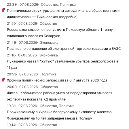
23:33
07.08.2026
Общество, Политика
Политические структуры должны сотрудничать с общественными
инициативами — Тихановская (подробно)
21:59
07.08.2026
Общество
Россельхознадзор не пропустил в Псковскую область 1 тонну
сливочного масла из Беларуси
21:46
07.08.2026
Экономика
Подписано соглашение об электронной торговле товарами в ЕАЭС
21:16
07.08.2026
Экономика
Лукашенко назвал "жутью" увеличение убытков Белкоопсоюза в
11 раз
20:53
07.08.2026
Политика
Хроника политических репрессий за 6–7 августа 2026 года
20:08
07.08.2026
Общество
Житель Кобринского района умер от передозировки алкоголя —
экспертиза показала 7,2 промилле
19:31
07.08.2026
Общество, Политика
Проживающему в Украине белорусскому активисту Алексею
Францкевичу на 10 лет запрещен въезд в Польшу
19:14
07.08.2026
Общество