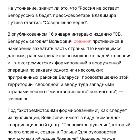
На уточнение, значит ли это, что “Россия не оставит
Белоруссию в беде“, пресс-секретарь Владимира
Путина ответил: “Совершенно верно“.
В опубликованном 16 января интервью изданию “СБ.
Беларусь сегодня“ Вольфович
обвинил
противников в
намерении захватить часть страны. “По имеющимся
данным, рассматривается возможность задействования
<…> экстремистских формирований в вооруженной
операции по захвату одного или нескольких
приграничных районов Беларуси, провозглашению этой
территории “свободной“ и вводу туда западными
странами некоего “миротворческого“ контингента“, —
заявил он.
Под “экстремистскими формированиями“, как следует
из публикации, Вольфович имеет в виду “командно-
координационный центр “Посполитое рушение“, который,
по его словам, создан в Польше “для руководства
процессами обучения боевиков“. Чиновник также