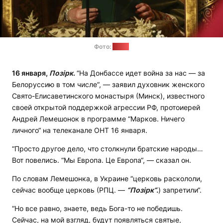
Фото:
sb.by
16 января,
Позірк
.
“На Донбассе идет война за нас — за
Белоруссию в том числе“, — заявил духовник женского
Свято-Елисаветинского монастыря (Минск), известного
своей открытой поддержкой агрессии РФ, протоиерей
Андрей Лемешонок в программе “Марков. Ничего
личного“ на телеканале ОНТ 16 января.
“Просто другое дело, что столкнули братские народы…
Вот повелись. “Мы Европа. Це Европа“, — сказал он.
По словам Лемешонка, в Украине “церковь раскололи,
сейчас вообще церковь (РПЦ. —
“Позірк“.
) запретили“.
“Но все равно, знаете, ведь Бога-то не победишь.
Сейчас, на мой взгляд, будут появляться святые,