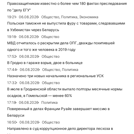
Правозащитникам известно о более чем 180 фактах преследования
по "делу ЕГУ"
19:21
06.08.2026
Общество, Политика, Экономика
Польская таможня не выпустила фуру с товарами, следовавшими
в Узбекистан через Беларусь
19:16
06.08.2026
Общество
МВД отчиталось о раскрытии дела ОПГ, дважды похитившей
одного и того же человека в 2019 году
17:52
06.08.2026
Общество
В Гродно в гараже взрыв, двое в больнице
17:44
06.08.2026
Общество, Политика
Назначено три новых начальника в региональные УСК
17:32
06.08.2026
Общество
В июле в Гродненской области выпало полторы месячные нормы
осадков, в Гомельской — менее 60%
17:18
06.08.2026
Политика
Поверенный в делах Франции Руайе завершает миссию в
Беларуси
16:50
06.08.2026
Общество
Направлено в суд коррупционное дело директора лесхоза в