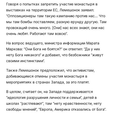
Говоря о попытках запретить участие монастыря в
выставках на территории ЕС, Лемешонок заявил:
“Оппозиционеры там такую кампанию против нас… Что
мы там бомбы поставляем, разную ерунду другую. Там
провокаций очень много. [Они] нас всех знают, они нас
очень любят. Работают там вовсю“.
На вопрос ведущего, министра информации Марата
Маркова: “Они Бога не боятся?“ он ответил: “Да у них
нету Бога никакого“ и добавил, что безбожники “живут
своими инстинктами“.
Также Лемешонок предположил, что активистам,
добивающимся отмены участия монастыря в
мероприятиях в странах Запада, за это платят.
В целом, считает он, на Западе поддерживается
“идеология разрушения личности и семьи“, детей в
школах “растлевают“, там “нету нравственности, нету
свободы мнений“, “Европа, Америка отказались от Бога“.