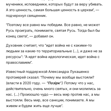
мученики, исповедники, которых будут за веру убивать.
А это ценность, самая большая ценность в церкви“, —
подчеркнул священник.
“Поэтому все равно мы победим. Все равно, не может
Русь проиграть, понимаете, святая Русь. Тогда был бы
конец света“, — добавил он.
Духовник считает, что “идет война не с какими-то
людьми за какие-то территориальные ⟨…⟩, и даже не за
ресурсы“: “А идет война идеологическая, идет война с
православием“.
Известный поддержкой Александра Лукашенко
протоиерей сказал: “Почему мы вообще выстояли?
(власти в 2020 году. —
“Позірк“.
) Потому что у нас,
действительно, очень много святых, и они молились за
нас. ⟨…⟩ Произошло чудо — весь мир против нас, а мы
выстояли. Весь мир, все санкции, понимаете. А мы
живем и будем жить еще лучше“.