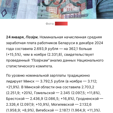
Фото:
"Позірк"
24 января,
Позірк
.
Номинальная начисленная средняя
заработная плата работников Беларуси в декабре 2024
года составила 2.693,9 рубля — на 362,1 больше
(+15,5%), чем в ноябре (2.331,8), свидетельствует
проведенный
“Позіркам”
анализ данных Национального
статистического комитета.
По уровню номинальной зарплаты традиционно
лидирует Минск — 3.792,5 рубля (в ноябре — 3.112;
+21,9%). В Минской области она составила 2.703,2
(2.251,9; +20%), Гомельской — 2.345 (2.097,5; +11,8%),
Брестской — 2.436,9 (2.086,5; +16,8%), Гродненской —
2.326,4 (2.097,9; +10,9%), Могилевской — 2.132,6
(1.958,9; +8,9%), Витебской — 2.187,1 (1.964,9; +11,3%).