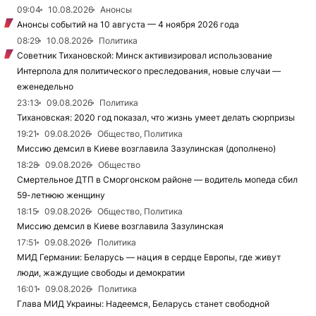
09:04
10.08.2026
Анонсы
Анонсы событий на 10 августа — 4 ноября 2026 года
08:29
10.08.2026
Политика
Советник Тихановской: Минск активизировал использование
Интерпола для политического преследования, новые случаи —
еженедельно
23:13
09.08.2026
Политика
Тихановская: 2020 год показал, что жизнь умеет делать сюрпризы
19:21
09.08.2026
Общество, Политика
Миссию демсил в Киеве возглавила Зазулинская (дополнено)
18:28
09.08.2026
Общество
Смертельное ДТП в Сморгонском районе — водитель мопеда сбил
59-летнюю женщину
18:15
09.08.2026
Общество, Политика
Миссию демсил в Киеве возглавила Зазулинская
17:51
09.08.2026
Политика
МИД Германии: Беларусь — нация в сердце Европы, где живут
люди, жаждущие свободы и демократии
16:01
09.08.2026
Политика
Глава МИД Украины: Надеемся, Беларусь станет свободной