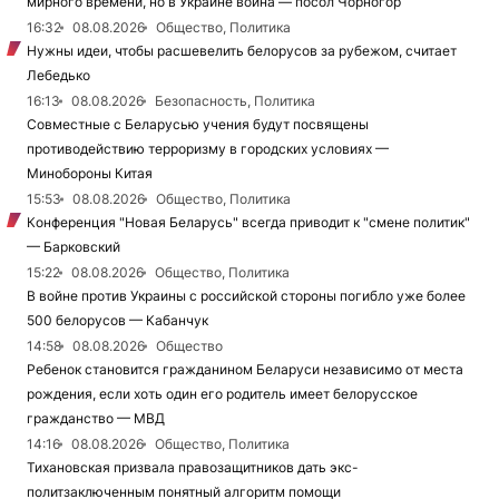
мирного времени, но в Украине война — посол Чорногор
16:32
08.08.2026
Общество, Политика
Нужны идеи, чтобы расшевелить белорусов за рубежом, считает
Лебедько
16:13
08.08.2026
Безопасность, Политика
Совместные с Беларусью учения будут посвящены
противодействию терроризму в городских условиях —
Минобороны Китая
15:53
08.08.2026
Общество, Политика
Конференция "Новая Беларусь" всегда приводит к "смене политик"
— Барковский
15:22
08.08.2026
Общество, Политика
В войне против Украины с российской стороны погибло уже более
500 белорусов — Кабанчук
14:58
08.08.2026
Общество
Ребенок становится гражданином Беларуси независимо от места
рождения, если хоть один его родитель имеет белорусское
гражданство — МВД
14:16
08.08.2026
Общество, Политика
Тихановская призвала правозащитников дать экс-
политзаключенным понятный алгоритм помощи