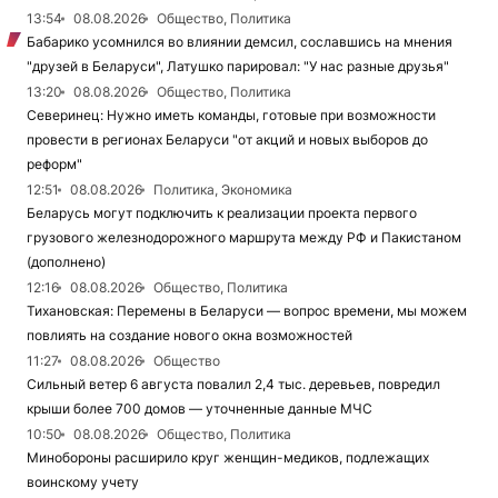
13:54
08.08.2026
Общество, Политика
Бабарико усомнился во влиянии демсил, сославшись на мнения
"друзей в Беларуси", Латушко парировал: "У нас разные друзья"
13:20
08.08.2026
Общество, Политика
Северинец: Нужно иметь команды, готовые при возможности
провести в регионах Беларуси "от акций и новых выборов до
реформ"
12:51
08.08.2026
Политика, Экономика
Беларусь могут подключить к реализации проекта первого
грузового железнодорожного маршрута между РФ и Пакистаном
(дополнено)
12:16
08.08.2026
Общество, Политика
Тихановская: Перемены в Беларуси — вопрос времени, мы можем
повлиять на создание нового окна возможностей
11:27
08.08.2026
Общество
Сильный ветер 6 августа повалил 2,4 тыс. деревьев, повредил
крыши более 700 домов — уточненные данные МЧС
10:50
08.08.2026
Общество, Политика
Минобороны расширило круг женщин-медиков, подлежащих
воинскому учету