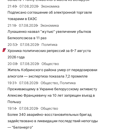
21:46
07.08.2026
Экономика
Подписано соглашение об электронной торговле
товарами в ЕАЭС
21:16
07.08.2026
Экономика
Лукашенко назвал "жутью" увеличение убытков
Белкоопсоюза в 11 раз
20:53
07.08.2026
Политика
Хроника политических репрессий за 6–7 августа
2026 года
20:08
07.08.2026
Общество
Житель Кобринского района умер от передозировки
алкоголя — экспертиза показала 7,2 промилле
19:31
07.08.2026
Общество, Политика
Проживающему в Украине белорусскому активисту
Алексею Францкевичу на 10 лет запрещен въезд в
Польшу
19:14
07.08.2026
Общество
Более 340 аварийно-восстановительных бригад
задействовано в ликвидации последствий непогоды
— "Белэнерго"