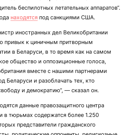
дитель беспилотных летательных аппаратов“.
года
находятся
под санкциями США.
нистр иностранных дел Великобритании
шо привык к циничным притворным
ии в Беларуси, в то время как на самом
кое общество и оппозиционные голоса,
кобритания вместе с нашими партнерами
д Беларуси и разоблачать тех, кто
свободу и демократию“, — сказал он.
одятся данные правозащитного центра
си в тюрьмах содержатся более 1.250
торых представители гражданского
ты, политические оппоненты, религиозные