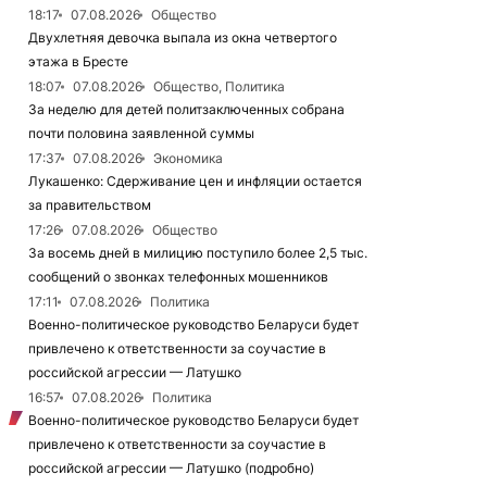
18:17
07.08.2026
Общество
Двухлетняя девочка выпала из окна четвертого
этажа в Бресте
18:07
07.08.2026
Общество, Политика
За неделю для детей политзаключенных собрана
почти половина заявленной суммы
17:37
07.08.2026
Экономика
Лукашенко: Сдерживание цен и инфляции остается
за правительством
17:26
07.08.2026
Общество
За восемь дней в милицию поступило более 2,5 тыс.
сообщений о звонках телефонных мошенников
17:11
07.08.2026
Политика
Военно-политическое руководство Беларуси будет
привлечено к ответственности за соучастие в
российской агрессии — Латушко
16:57
07.08.2026
Политика
Военно-политическое руководство Беларуси будет
привлечено к ответственности за соучастие в
российской агрессии — Латушко (подробно)