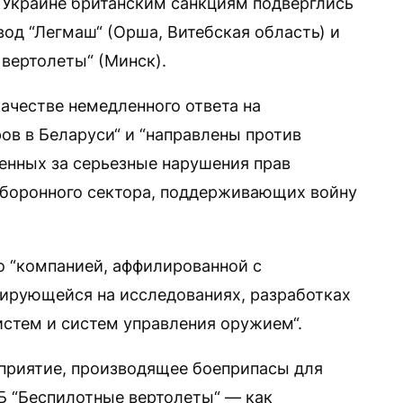
 Украине британским санкциям подверглись
од “Легмаш“ (Орша, Витебская область) и
вертолеты“ (Минск).
качестве немедленного ответа на
в в Беларуси“ и “направлены против
енных за серьезные нарушения прав
оборонного сектора, поддерживающих войну
о “компанией, аффилированной с
ирующейся на исследованиях, разработках
стем и систем управления оружием“.
дприятие, производящее боеприпасы для
КБ “Беспилотные вертолеты“ — как