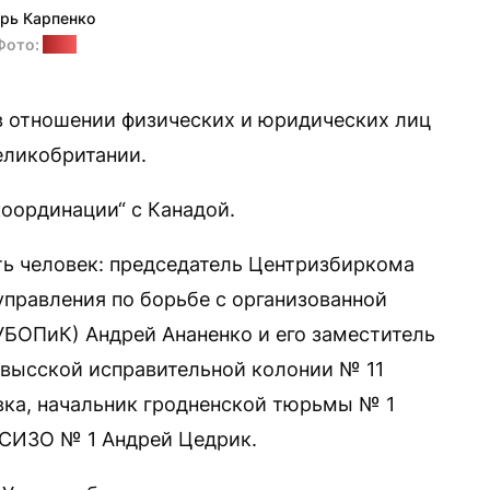
рь Карпенко
Фото:
ЦИК
в отношении физических и юридических лиц
еликобритании.
координации“ с Канадой.
ь человек: председатель Центризбиркома
управления по борьбе с организованной
БОПиК) Андрей Ананенко и его заместитель
овысской исправительной колонии № 11
вка, начальник гродненской тюрьмы № 1
 СИЗО № 1 Андрей Цедрик.