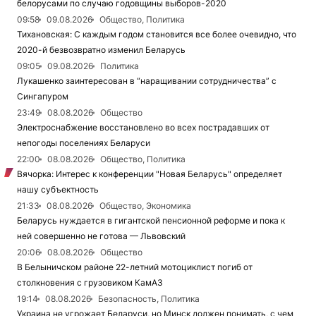
белорусами по случаю годовщины выборов-2020
09:58
09.08.2026
Общество, Политика
Тихановская: С каждым годом становится все более очевидно, что
2020-й безвозвратно изменил Беларусь
09:05
09.08.2026
Политика
Лукашенко заинтересован в “наращивании сотрудничества” с
Сингапуром
23:49
08.08.2026
Общество
Электроснабжение восстановлено во всех пострадавших от
непогоды поселениях Беларуси
22:00
08.08.2026
Общество, Политика
Вячорка: Интерес к конференции "Новая Беларусь" определяет
нашу субъектность
21:33
08.08.2026
Общество, Экономика
Беларусь нуждается в гигантской пенсионной реформе и пока к
ней совершенно не готова — Львовский
20:06
08.08.2026
Общество
В Белыничском районе 22-летний мотоциклист погиб от
столкновения с грузовиком КамАЗ
19:14
08.08.2026
Безопасность, Политика
Украина не угрожает Беларуси, но Минск должен понимать, с чем