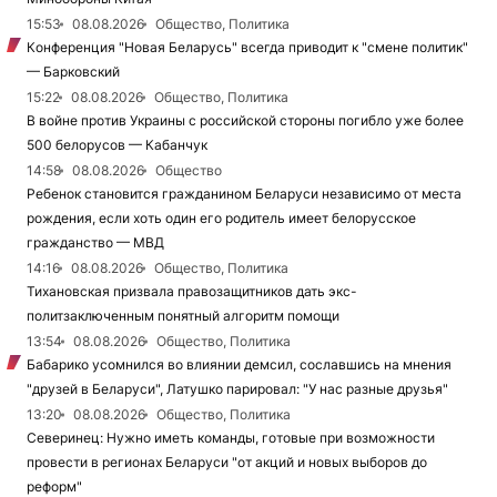
15:53
08.08.2026
Общество, Политика
Конференция "Новая Беларусь" всегда приводит к "смене политик"
— Барковский
15:22
08.08.2026
Общество, Политика
В войне против Украины с российской стороны погибло уже более
500 белорусов — Кабанчук
14:58
08.08.2026
Общество
Ребенок становится гражданином Беларуси независимо от места
рождения, если хоть один его родитель имеет белорусское
гражданство — МВД
14:16
08.08.2026
Общество, Политика
Тихановская призвала правозащитников дать экс-
политзаключенным понятный алгоритм помощи
13:54
08.08.2026
Общество, Политика
Бабарико усомнился во влиянии демсил, сославшись на мнения
"друзей в Беларуси", Латушко парировал: "У нас разные друзья"
13:20
08.08.2026
Общество, Политика
Северинец: Нужно иметь команды, готовые при возможности
провести в регионах Беларуси "от акций и новых выборов до
реформ"