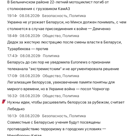
В Белыничском районе 22-летний мотоциклист погиб от
столкновения с грузовиком КамАЗ
19:14
08.08.2026
Безопасность, Политика
Украина не угрожает Беларуси, но Минск должен понимать, с чем
столкнется в случае присоединения к войне — Демченко
18:46
08.08.2026
Общество, Политика
Дедок за жесткую люстрацию после смены власти в Беларуси,
Турарбекова — против
17:43
08.08.2026
Политика
Беларусь до сих пор не уведомила Euronews о признании
телеканала "экстремистским" и не аргументировала решение
17:08
08.08.2026
Общество, Политика
Легализация белорусов, увековечение памяти понятны для
мирного времени, но в Украине война — посол Чорногор
16:32
08.08.2026
Общество, Политика
Нужны идеи, чтобы расшевелить белорусов за рубежом, считает
Лебедько
16:13
08.08.2026
Безопасность, Политика
Совместные с Беларусью учения будут посвящены
противодействию терроризму в городских условиях —
Минобороны Китая