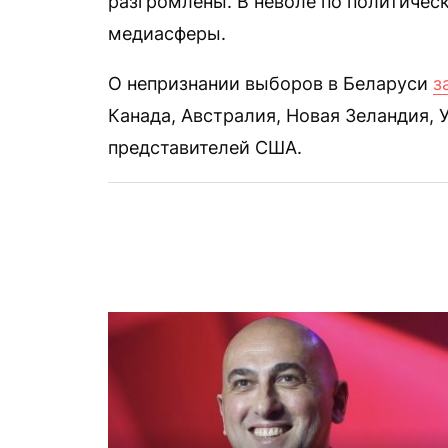
разгромлены. В неволе по политичес
медиасферы.
О непризнании выборов в Беларуси
з
Канада, Австралия, Новая Зеландия, 
представителей США.