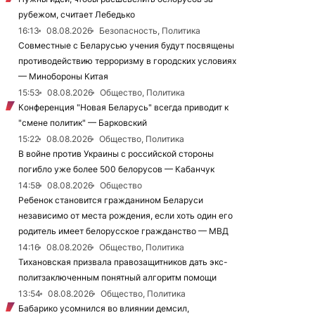
рубежом, считает Лебедько
16:13
08.08.2026
Безопасность, Политика
Совместные с Беларусью учения будут посвящены
противодействию терроризму в городских условиях
— Минобороны Китая
15:53
08.08.2026
Общество, Политика
Конференция "Новая Беларусь" всегда приводит к
"смене политик" — Барковский
15:22
08.08.2026
Общество, Политика
В войне против Украины с российской стороны
погибло уже более 500 белорусов — Кабанчук
14:58
08.08.2026
Общество
Ребенок становится гражданином Беларуси
независимо от места рождения, если хоть один его
родитель имеет белорусское гражданство — МВД
14:16
08.08.2026
Общество, Политика
Тихановская призвала правозащитников дать экс-
политзаключенным понятный алгоритм помощи
13:54
08.08.2026
Общество, Политика
Бабарико усомнился во влиянии демсил,