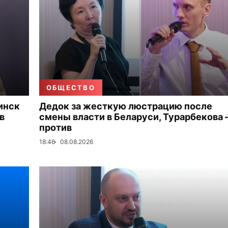
ОБЩЕСТВО
инск
Дедок за жесткую люстрацию после
в
смены власти в Беларуси, Турарбекова
против
18:46
08.08.2026