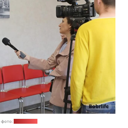
 фото:
bobruisk.by