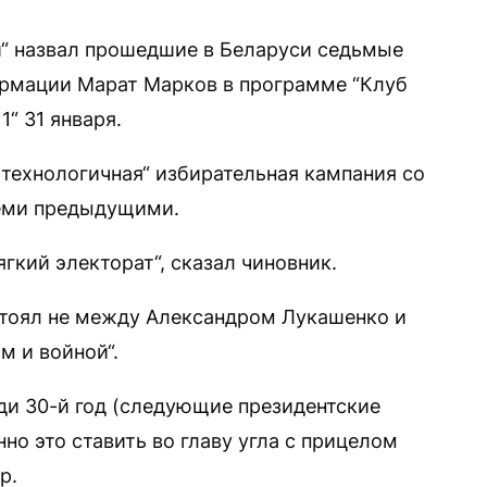
“ назвал прошедшие в Беларуси седьмые
рмации Марат Марков в программе “Клуб
1“ 31 января.
ттехнологичная“ избирательная кампания со
семи предыдущими.
гкий электорат“, сказал чиновник.
тоял не между Александром Лукашенко и
м и войной“.
еди 30-й год (следующие президентские
нно это ставить во главу угла с прицелом
р.